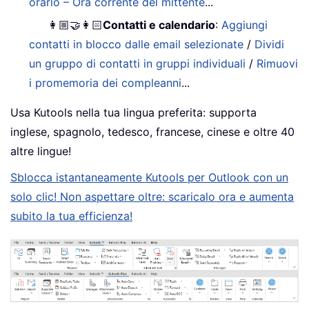
orario – Ora corrente del mittente
...
👩🏼‍🤝‍👩🏻
Contatti e calendario
:
Aggiungi
contatti in blocco dalle email selezionate
/
Dividi
un gruppo di contatti in gruppi individuali
/
Rimuovi
i promemoria dei compleanni
...
Usa Kutools nella tua lingua preferita: supporta
inglese, spagnolo, tedesco, francese, cinese e oltre 40
altre lingue!
Sblocca istantaneamente Kutools per Outlook con un
solo clic! Non aspettare oltre: scaricalo ora e aumenta
subito la tua efficienza!