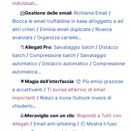
individuali
...
📨
Gestione delle email
:
Richiama Email
/
Blocca le email truffaldine in base all’oggetto e ad
altri criteri
/
Elimina email duplicate
/
Ricerca
avanzata
/
Organizza cartelle
...
📁
Allegati Pro
:
Salvataggio batch
/
Distacco
batch
/
Compressione batch
/
Salvataggio
automatico
/
Distacco automatico
/
Compressione
automatica
…
🌟
Magia dell’interfaccia
:
😊 Più emoji graziose
e accattivanti
/
Ti avvisa all’arrivo di email
importanti
/
Riduci a icona Outlook invece di
chiuderlo
...
👍
Meraviglie con un clic
:
Rispondi a Tutti con
Allegati
/
Email anti-phishing
/
🕘 Mostra il fuso