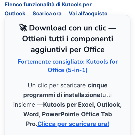
Elenco funzionalità di Kutools per
Outlook
Scarica ora
Vai all’acquisto
🚀 Download con un clic —
Ottieni tutti i componenti
aggiuntivi per Office
Fortemente consigliato: Kutools for
Office (5-in-1)
Un clic per scaricare
cinque
programmi di installazione
tutti
insieme —
Kutools per Excel, Outlook,
Word, PowerPoint
e
Office Tab
Pro
.
Clicca per scaricare ora!