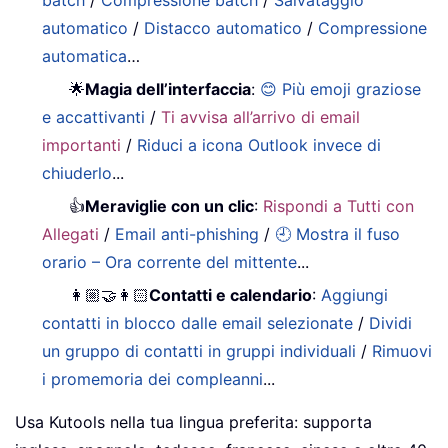
batch
/
Compressione batch
/
Salvataggio
automatico
/
Distacco automatico
/
Compressione
automatica
…
🌟
Magia dell’interfaccia
:
😊 Più emoji graziose
e accattivanti
/
Ti avvisa all’arrivo di email
importanti
/
Riduci a icona Outlook invece di
chiuderlo
...
👍
Meraviglie con un clic
:
Rispondi a Tutti con
Allegati
/
Email anti-phishing
/
🕘 Mostra il fuso
orario – Ora corrente del mittente
...
👩🏼‍🤝‍👩🏻
Contatti e calendario
:
Aggiungi
contatti in blocco dalle email selezionate
/
Dividi
un gruppo di contatti in gruppi individuali
/
Rimuovi
i promemoria dei compleanni
...
Usa Kutools nella tua lingua preferita: supporta