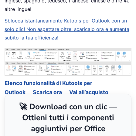
inglese, spagnolo, tedesco, francese, cinese e oltre 40
altre lingue!
Sblocca istantaneamente Kutools per Outlook con un
solo clic! Non aspettare oltre: scaricalo ora e aumenta
subito la tua efficienza!
Elenco funzionalità di Kutools per
Outlook
Scarica ora
Vai all’acquisto
🚀 Download con un clic —
Ottieni tutti i componenti
aggiuntivi per Office