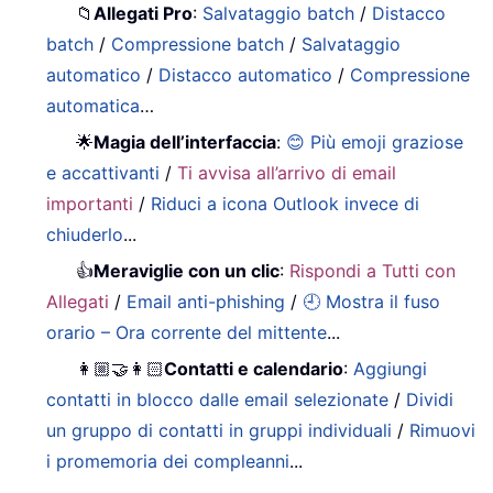
📁
Allegati Pro
:
Salvataggio batch
/
Distacco
batch
/
Compressione batch
/
Salvataggio
automatico
/
Distacco automatico
/
Compressione
automatica
…
🌟
Magia dell’interfaccia
:
😊 Più emoji graziose
e accattivanti
/
Ti avvisa all’arrivo di email
importanti
/
Riduci a icona Outlook invece di
chiuderlo
...
👍
Meraviglie con un clic
:
Rispondi a Tutti con
Allegati
/
Email anti-phishing
/
🕘 Mostra il fuso
orario – Ora corrente del mittente
...
👩🏼‍🤝‍👩🏻
Contatti e calendario
:
Aggiungi
contatti in blocco dalle email selezionate
/
Dividi
un gruppo di contatti in gruppi individuali
/
Rimuovi
i promemoria dei compleanni
...