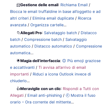
📨
Gestione delle email
:
Richiama Email
/
Blocca le email truffaldine in base all’oggetto e ad
altri criteri
/
Elimina email duplicate
/
Ricerca
avanzata
/
Organizza cartelle
...
📁
Allegati Pro
:
Salvataggio batch
/
Distacco
batch
/
Compressione batch
/
Salvataggio
automatico
/
Distacco automatico
/
Compressione
automatica
…
🌟
Magia dell’interfaccia
:
😊 Più emoji graziose
e accattivanti
/
Ti avvisa all’arrivo di email
importanti
/
Riduci a icona Outlook invece di
chiuderlo
...
👍
Meraviglie con un clic
:
Rispondi a Tutti con
Allegati
/
Email anti-phishing
/
🕘 Mostra il fuso
orario – Ora corrente del mittente
...