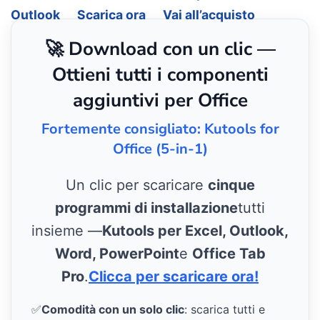
Outlook
Scarica ora
Vai all’acquisto
🚀 Download con un clic —
Ottieni tutti i componenti
aggiuntivi per Office
Fortemente consigliato: Kutools for
Office (5-in-1)
Un clic per scaricare
cinque
programmi di installazione
tutti
insieme —
Kutools per Excel, Outlook,
Word, PowerPoint
e
Office Tab
Pro
.
Clicca per scaricare ora!
✅
Comodità con un solo clic
: scarica tutti e