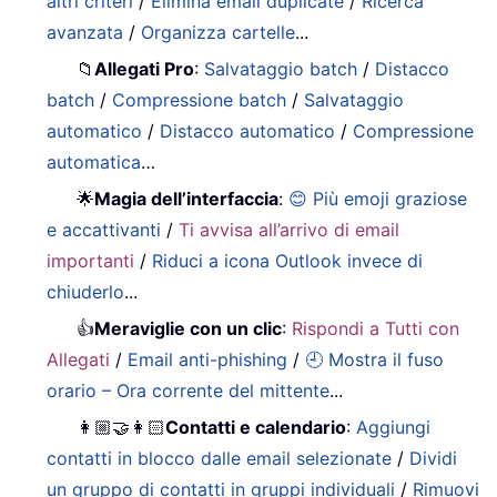
altri criteri
/
Elimina email duplicate
/
Ricerca
avanzata
/
Organizza cartelle
...
📁
Allegati Pro
:
Salvataggio batch
/
Distacco
batch
/
Compressione batch
/
Salvataggio
automatico
/
Distacco automatico
/
Compressione
automatica
…
🌟
Magia dell’interfaccia
:
😊 Più emoji graziose
e accattivanti
/
Ti avvisa all’arrivo di email
importanti
/
Riduci a icona Outlook invece di
chiuderlo
...
👍
Meraviglie con un clic
:
Rispondi a Tutti con
Allegati
/
Email anti-phishing
/
🕘 Mostra il fuso
orario – Ora corrente del mittente
...
👩🏼‍🤝‍👩🏻
Contatti e calendario
:
Aggiungi
contatti in blocco dalle email selezionate
/
Dividi
un gruppo di contatti in gruppi individuali
/
Rimuovi