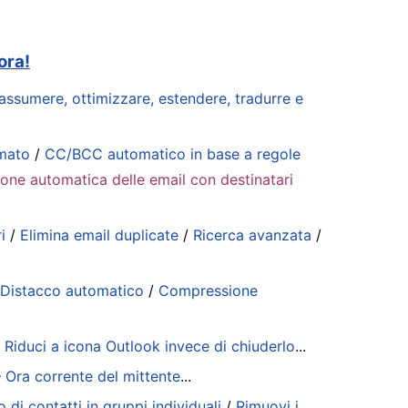
ora!
riassumere, ottimizzare, estendere, tradurre e
mmato
/
CC/BCC automatico in base a regole
ione automatica delle email con destinatari
i
/
Elimina email duplicate
/
Ricerca avanzata
/
/
Distacco automatico
/
Compressione
/
Riduci a icona Outlook invece di chiuderlo
...
– Ora corrente del mittente
...
 di contatti in gruppi individuali
/
Rimuovi i