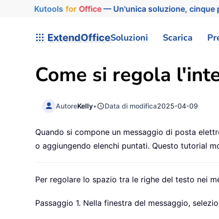
Kutools
for
Office
— Un'unica soluzione, cinque p
ExtendOffice
Soluzioni
Scarica
Pr
Come si regola l'int
Autore
Kelly
•
Data di modifica
2025-04-09
Quando si compone un messaggio di posta elettron
o aggiungendo elenchi puntati. Questo tutorial mo
Per regolare lo spazio tra le righe del testo nei 
Passaggio 1. Nella finestra del messaggio, seleziona