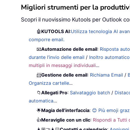
Migliori strumenti per la produttivi
Scopri il nuovissimo Kutools per Outlook con
🤖
KUTOOLS AI
:
Utilizza tecnologia AI avan
comporre email.
📧
Automazione delle email
:
Risposta auto
durante l’invio delle email
/
Inoltro automatico
multipli in messaggi individuali
...
📨
Gestione delle email
:
Richiama Email
/
B
Organizza cartelle
...
📁
Allegati Pro
:
Salvataggio batch
/
Distac
automatica
…
🌟
Magia dell’interfaccia
:
😊 Più emoji graz
👍
Meraviglie con un clic
:
Rispondi a Tutti 
👩🏼‍🤝‍👩🏻
Contatti e calendario
:
Aggiungi 