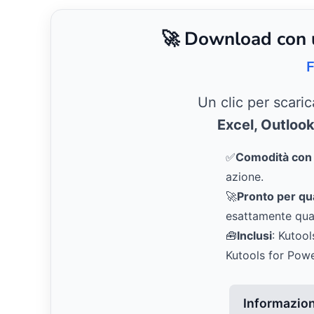
🚀 Download con un
F
Un clic per scari
Excel, Outloo
✅
Comodità con u
azione.
🚀
Pronto per qual
esattamente qua
🧰
Inclusi
: Kutool
Kutools for Pow
Informazioni