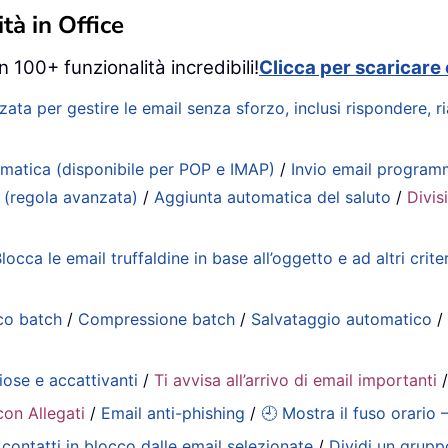
tà in Office
 100+ funzionalità incredibili!
Clicca per scaricare 
zata per gestire le email senza sforzo, inclusi rispondere, 
matica (disponibile per POP e IMAP)
/
Invio email progra
 (regola avanzata)
/
Aggiunta automatica del saluto
/
Divis
locca le email truffaldine in base all’oggetto e ad altri criter
co batch
/
Compressione batch
/
Salvataggio automatico
iose e accattivanti
/
Ti avvisa all’arrivo di email importanti
con Allegati
/
Email anti-phishing
/
🕘 Mostra il fuso orario 
contatti in blocco dalle email selezionate
/
Dividi un gruppo