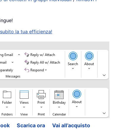
ingue!
ubito la tua efficienza!
look
Scarica ora
Vai all’acquisto