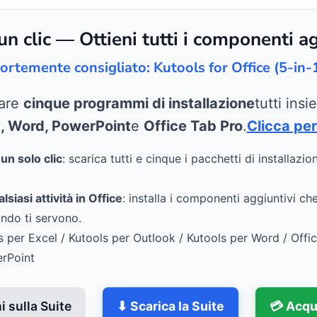
 clic — Ottieni tutti i componenti ag
ortemente consigliato: Kutools for Office (5-in-
care
cinque programmi di installazione
tutti ins
k, Word, PowerPoint
e
Office Tab Pro
.
Clicca per
n solo clic
: scarica tutti e cinque i pacchetti di installazio
siasi attività in Office
: installa i componenti aggiuntivi ch
ndo ti servono.
s per Excel / Kutools per Outlook / Kutools per Word / Offi
erPoint
 sulla Suite
⬇ Scarica la Suite
💳 Acqu