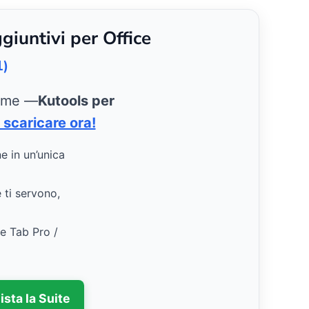
giuntivi per Office
1)
ieme —
Kutools per
 scaricare ora!
ne in un’unica
e ti servono,
ce Tab Pro /
ista la Suite