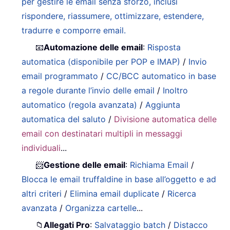
per gestire le email senza sforzo, inclusi
rispondere, riassumere, ottimizzare, estendere,
tradurre e comporre email.
📧
Automazione delle email
:
Risposta
automatica (disponibile per POP e IMAP)
/
Invio
email programmato
/
CC/BCC automatico in base
a regole durante l’invio delle email
/
Inoltro
automatico (regola avanzata)
/
Aggiunta
automatica del saluto
/
Divisione automatica delle
email con destinatari multipli in messaggi
individuali
...
📨
Gestione delle email
:
Richiama Email
/
Blocca le email truffaldine in base all’oggetto e ad
altri criteri
/
Elimina email duplicate
/
Ricerca
avanzata
/
Organizza cartelle
...
📁
Allegati Pro
:
Salvataggio batch
/
Distacco