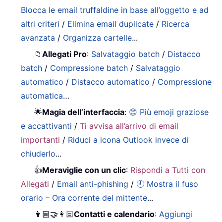
Blocca le email truffaldine in base all’oggetto e ad
altri criteri
/
Elimina email duplicate
/
Ricerca
avanzata
/
Organizza cartelle
...
📁
Allegati Pro
:
Salvataggio batch
/
Distacco
batch
/
Compressione batch
/
Salvataggio
automatico
/
Distacco automatico
/
Compressione
automatica
…
🌟
Magia dell’interfaccia
:
😊 Più emoji graziose
e accattivanti
/
Ti avvisa all’arrivo di email
importanti
/
Riduci a icona Outlook invece di
chiuderlo
...
👍
Meraviglie con un clic
:
Rispondi a Tutti con
Allegati
/
Email anti-phishing
/
🕘 Mostra il fuso
orario – Ora corrente del mittente
...
👩🏼‍🤝‍👩🏻
Contatti e calendario
:
Aggiungi