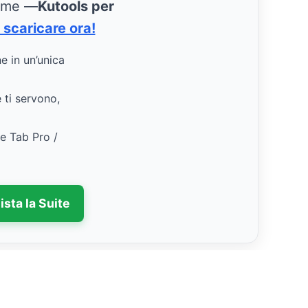
ieme —
Kutools per
 scaricare ora!
ne in un’unica
e ti servono,
ce Tab Pro /
ista la Suite