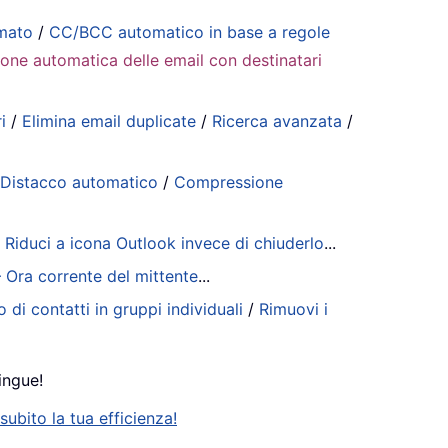
mmato
/
CC/BCC automatico in base a regole
ione automatica delle email con destinatari
i
/
Elimina email duplicate
/
Ricerca avanzata
/
/
Distacco automatico
/
Compressione
/
Riduci a icona Outlook invece di chiuderlo
...
– Ora corrente del mittente
...
 di contatti in gruppi individuali
/
Rimuovi i
ingue!
ubito la tua efficienza!