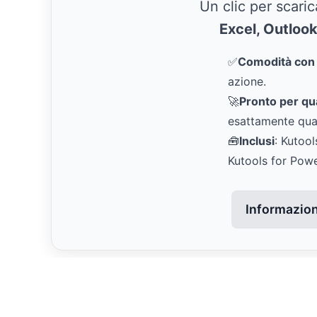
Un clic per scari
Excel, Outloo
✅
Comodità con u
azione.
🚀
Pronto per qual
esattamente qua
🧰
Inclusi
: Kutool
Kutools for Pow
Informazioni