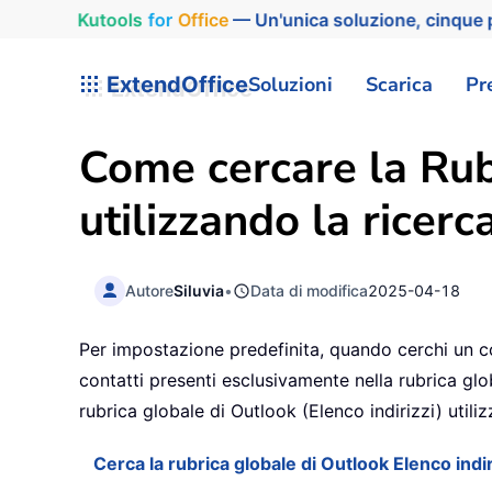
Kutools
for
Office
— Un'unica soluzione, cinque p
ExtendOffice
Soluzioni
Scarica
Pr
Come cercare la Rubr
utilizzando la ricer
Autore
Siluvia
•
Data di modifica
2025-04-18
Per impostazione predefinita, quando cerchi un con
contatti presenti esclusivamente nella rubrica glo
rubrica globale di Outlook (Elenco indirizzi) utili
Cerca la rubrica globale di Outlook Elenco indir