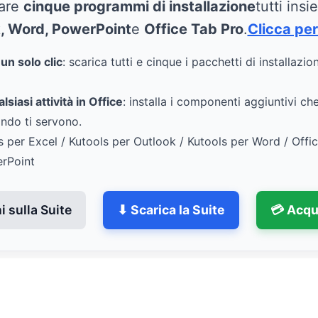
care
cinque programmi di installazione
tutti ins
k, Word, PowerPoint
e
Office Tab Pro
.
Clicca per
n solo clic
: scarica tutti e cinque i pacchetti di installazio
siasi attività in Office
: installa i componenti aggiuntivi ch
ndo ti servono.
s per Excel / Kutools per Outlook / Kutools per Word / Offi
erPoint
 sulla Suite
⬇ Scarica la Suite
💳 Acqu