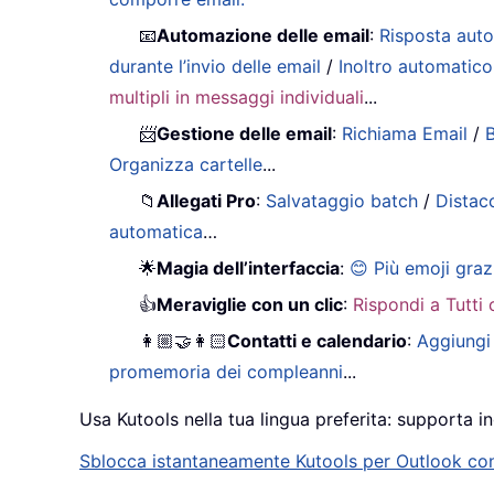
📧
Automazione delle email
:
Risposta auto
durante l’invio delle email
/
Inoltro automatico
multipli in messaggi individuali
...
📨
Gestione delle email
:
Richiama Email
/
B
Organizza cartelle
...
📁
Allegati Pro
:
Salvataggio batch
/
Distac
automatica
…
🌟
Magia dell’interfaccia
:
😊 Più emoji graz
👍
Meraviglie con un clic
:
Rispondi a Tutti 
👩🏼‍🤝‍👩🏻
Contatti e calendario
:
Aggiungi 
promemoria dei compleanni
...
Usa Kutools nella tua lingua preferita: supporta in
Sblocca istantaneamente Kutools per Outlook con u