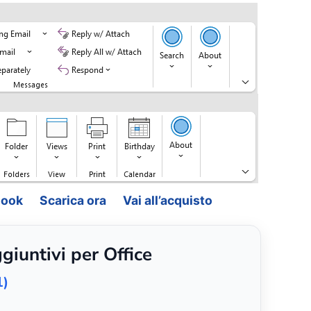
look
Scarica ora
Vai all’acquisto
giuntivi per Office
1)