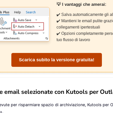
💡 I vantaggi che amerai:
✔️ Salva automaticamente gli a
✔️ Mantieni le email pulite grazi
collegamenti ipertestuali
✔️ Opzioni completamente person
tuo flusso di lavoro
Scarica subito la versione gratuita!
le email selezionate con Kutools per Out
cevute per risparmiare spazio di archiviazione, Kutools per O
».