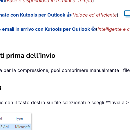
vio
(
Base e dispendioso in termini di tempo
)
onate con Kutools per Outlook 👍
(
Veloce ed efficiente
)
e email in arrivo con Kutools per Outlook 👍
(
Intelligente e
 prima dell’invio
 per la compressione, puoi comprimere manualmente i file in
i
clic con il tasto destro sui file selezionati e scegli **Invia 