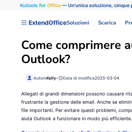
Kutools
for
Office
— Un'unica soluzione, cinque p
ExtendOffice
Soluzioni
Scarica
Pr
Come comprimere aut
Outlook?
Autore
Kelly
•
Data di modifica
2025-03-04
Allegati di grandi dimensioni possono causare ritar
frustrante la gestione delle email. Anche se elim
file importanti. Per evitare questi problemi, comp
aiuta Outlook a funzionare in modo più efficiente