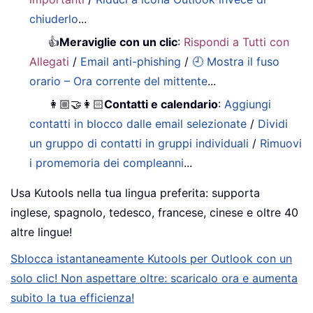
chiuderlo
...
👍
Meraviglie con un clic
:
Rispondi a Tutti con
Allegati
/
Email anti-phishing
/
🕘 Mostra il fuso
orario – Ora corrente del mittente
...
👩🏼‍🤝‍👩🏻
Contatti e calendario
:
Aggiungi
contatti in blocco dalle email selezionate
/
Dividi
un gruppo di contatti in gruppi individuali
/
Rimuovi
i promemoria dei compleanni
...
Usa Kutools nella tua lingua preferita: supporta
inglese, spagnolo, tedesco, francese, cinese e oltre 40
altre lingue!
Sblocca istantaneamente Kutools per Outlook con un
solo clic! Non aspettare oltre: scaricalo ora e aumenta
subito la tua efficienza!