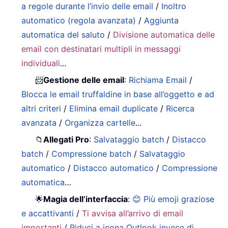
a regole durante l’invio delle email
/
Inoltro
automatico (regola avanzata)
/
Aggiunta
automatica del saluto
/
Divisione automatica delle
email con destinatari multipli in messaggi
individuali
...
📨
Gestione delle email
:
Richiama Email
/
Blocca le email truffaldine in base all’oggetto e ad
altri criteri
/
Elimina email duplicate
/
Ricerca
avanzata
/
Organizza cartelle
...
📁
Allegati Pro
:
Salvataggio batch
/
Distacco
batch
/
Compressione batch
/
Salvataggio
automatico
/
Distacco automatico
/
Compressione
automatica
…
🌟
Magia dell’interfaccia
:
😊 Più emoji graziose
e accattivanti
/
Ti avvisa all’arrivo di email
importanti
/
Riduci a icona Outlook invece di