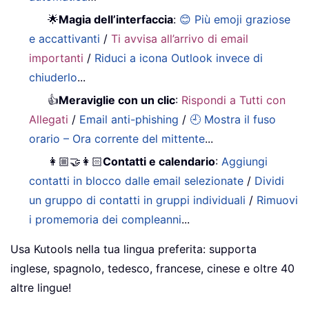
🌟
Magia dell’interfaccia
:
😊 Più emoji graziose
e accattivanti
/
Ti avvisa all’arrivo di email
importanti
/
Riduci a icona Outlook invece di
chiuderlo
...
👍
Meraviglie con un clic
:
Rispondi a Tutti con
Allegati
/
Email anti-phishing
/
🕘 Mostra il fuso
orario – Ora corrente del mittente
...
👩🏼‍🤝‍👩🏻
Contatti e calendario
:
Aggiungi
contatti in blocco dalle email selezionate
/
Dividi
un gruppo di contatti in gruppi individuali
/
Rimuovi
i promemoria dei compleanni
...
Usa Kutools nella tua lingua preferita: supporta
inglese, spagnolo, tedesco, francese, cinese e oltre 40
altre lingue!