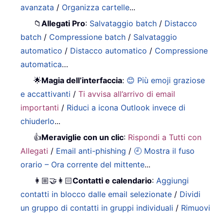
avanzata
/
Organizza cartelle
...
📁
Allegati Pro
:
Salvataggio batch
/
Distacco
batch
/
Compressione batch
/
Salvataggio
automatico
/
Distacco automatico
/
Compressione
automatica
…
🌟
Magia dell’interfaccia
:
😊 Più emoji graziose
e accattivanti
/
Ti avvisa all’arrivo di email
importanti
/
Riduci a icona Outlook invece di
chiuderlo
...
👍
Meraviglie con un clic
:
Rispondi a Tutti con
Allegati
/
Email anti-phishing
/
🕘 Mostra il fuso
orario – Ora corrente del mittente
...
👩🏼‍🤝‍👩🏻
Contatti e calendario
:
Aggiungi
contatti in blocco dalle email selezionate
/
Dividi
un gruppo di contatti in gruppi individuali
/
Rimuovi