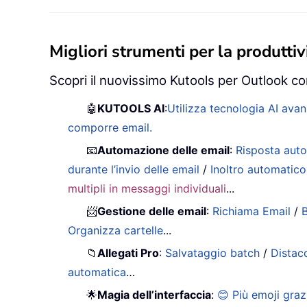
Migliori strumenti per la produttivi
Scopri il nuovissimo Kutools per Outlook con
🤖
KUTOOLS AI
:
Utilizza tecnologia AI avan
comporre email.
📧
Automazione delle email
:
Risposta auto
durante l’invio delle email
/
Inoltro automatico
multipli in messaggi individuali
...
📨
Gestione delle email
:
Richiama Email
/
B
Organizza cartelle
...
📁
Allegati Pro
:
Salvataggio batch
/
Distac
automatica
…
🌟
Magia dell’interfaccia
:
😊 Più emoji graz