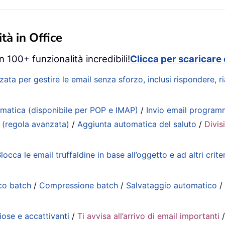
tà in Office
 100+ funzionalità incredibili!
Clicca per scaricare 
zata per gestire le email senza sforzo, inclusi rispondere, 
matica (disponibile per POP e IMAP)
/
Invio email progra
 (regola avanzata)
/
Aggiunta automatica del saluto
/
Divis
locca le email truffaldine in base all’oggetto e ad altri criter
co batch
/
Compressione batch
/
Salvataggio automatico
iose e accattivanti
/
Ti avvisa all’arrivo di email importanti