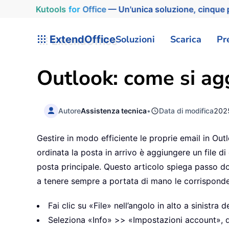
Kutools
for
Office
— Un'unica soluzione, cinque p
ExtendOffice
Soluzioni
Scarica
Pr
Outlook: come si agg
Autore
Assistenza tecnica
•
Data di modifica
202
Gestire in modo efficiente le proprie email in Ou
ordinata la posta in arrivo è aggiungere un file d
posta principale. Questo articolo spiega passo do
a tenere sempre a portata di mano le corrisponde
Fai clic su «File» nell’angolo in alto a sinistra 
Seleziona «Info» >> «Impostazioni account», 