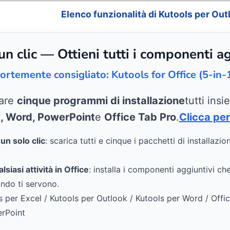
Elenco funzionalità di Kutools per Out
 clic — Ottieni tutti i componenti ag
ortemente consigliato: Kutools for Office (5-in-
care
cinque programmi di installazione
tutti ins
k, Word, PowerPoint
e
Office Tab Pro
.
Clicca per
n solo clic
: scarica tutti e cinque i pacchetti di installazio
siasi attività in Office
: installa i componenti aggiuntivi ch
ndo ti servono.
s per Excel / Kutools per Outlook / Kutools per Word / Offi
erPoint