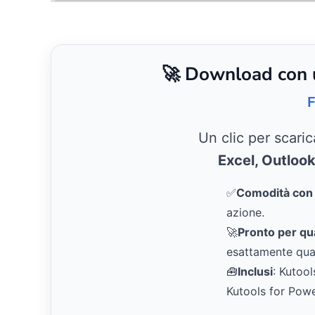
🚀 Download con un
F
Un clic per scari
Excel, Outloo
✅
Comodità con u
azione.
🚀
Pronto per qual
esattamente qua
🧰
Inclusi
: Kutool
Kutools for Pow