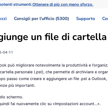
otenti strumenti.
Ottenere di più con meno sforzo.
ezzi
Consigli per l'ufficio (5300)
Supporto
Ce
iunge un file di cartell
5-04-11
tlook può migliorare notevolmente la produttività e l’orga
i cartella personale (.pst), che permette di archiviare e org
po passo come creare e aggiungere un file .pst a Outlook, a
nze più importanti.
dello schermo.
quindi fai nuovamente clic su «Impostazioni account…».