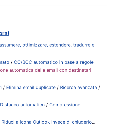
ora!
riassumere, ottimizzare, estendere, tradurre e
mmato
/
CC/BCC automatico in base a regole
ione automatica delle email con destinatari
i
/
Elimina email duplicate
/
Ricerca avanzata
/
/
Distacco automatico
/
Compressione
/
Riduci a icona Outlook invece di chiuderlo
...