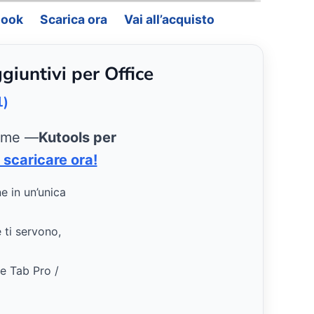
look
Scarica ora
Vai all’acquisto
giuntivi per Office
1)
ieme —
Kutools per
 scaricare ora!
ne in un’unica
e ti servono,
ce Tab Pro /