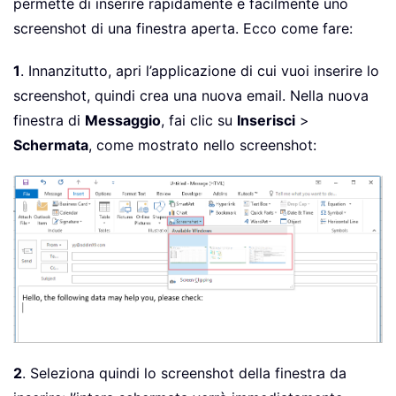
permette di inserire rapidamente e facilmente uno
screenshot di una finestra aperta. Ecco come fare:
1
. Innanzitutto, apri l’applicazione di cui vuoi inserire lo
screenshot, quindi crea una nuova email. Nella nuova
finestra di
Messaggio
, fai clic su
Inserisci
>
Schermata
, come mostrato nello screenshot:
2
. Seleziona quindi lo screenshot della finestra da