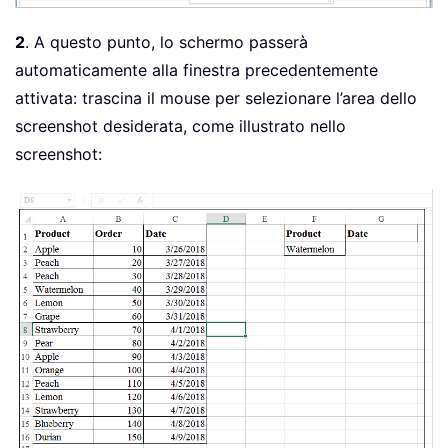
2
. A questo punto, lo schermo passerà
automaticamente alla finestra precedentemente
attivata: trascina il mouse per selezionare l’area dello
screenshot desiderata, come illustrato nello
screenshot: