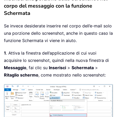
corpo del messaggio con la funzione
Schermata
Se invece desiderate inserire nel corpo dell’e-mail solo
una porzione dello screenshot, anche in questo caso la
funzione Schermata vi viene in aiuto.
1
. Attiva la finestra dell’applicazione di cui vuoi
acquisire lo screenshot, quindi nella nuova finestra di
Messaggio
, fai clic su
Inserisci
>
Schermata
>
Ritaglio schermo
, come mostrato nello screenshot: