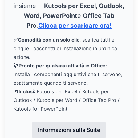
insieme —
Kutools per Excel, Outlook,
Word, PowerPoint
e
Office Tab
Pro
.
Clicca per scaricare ora!
✅
Comodità con un solo clic
: scarica tutti e
cinque i pacchetti di installazione in un’unica
azione.
🚀
Pronto per qualsiasi attività in Office
:
installa i componenti aggiuntivi che ti servono,
esattamente quando ti servono.
🧰
Inclusi
: Kutools per Excel / Kutools per
Outlook / Kutools per Word / Office Tab Pro /
Kutools for PowerPoint
Informazioni sulla Suite