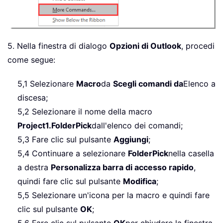
5. Nella finestra di dialogo
Opzioni di Outlook
, procedi
come segue:
5,1 Selezionare
Macro
da
Scegli comandi da
Elenco a
discesa;
5,2 Selezionare il nome della macro
Project1.FolderPick
dall'elenco dei comandi;
5,3 Fare clic sul pulsante
Aggiungi
;
5,4 Continuare a selezionare
FolderPick
nella casella
a destra
Personalizza barra di accesso rapido
,
quindi fare clic sul pulsante
Modifica
;
5,5 Selezionare un'icona per la macro e quindi fare
clic sul pulsante
OK
;
5,6 Fare clic sul pulsante
OK
per chiudere la finestra