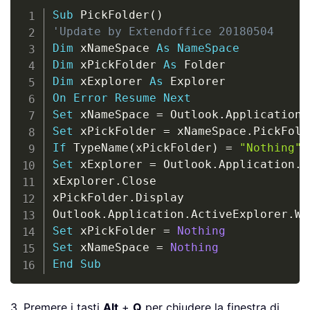
Copy
Sub
 PickFolder
(
)
'Update by Extendoffice 20180504
Dim
 xNameSpace 
As
NameSpace
Dim
 xPickFolder 
As
Dim
 xExplorer 
As
On
Error
Resume
Next
Set
 xNameSpace 
=
 Outlook
.
Application
.
Set
 xPickFolder 
=
 xNameSpace
.
If
 TypeName
(
xPickFolder
)
=
"Nothing"
Set
 xExplorer 
=
 Outlook
.
Application
.
A
xExplorer
.
Close

xPickFolder
.
Display

Outlook
.
Application
.
ActiveExplorer
.
Wi
Set
 xPickFolder 
=
Nothing
Set
 xNameSpace 
=
Nothing
End
Sub
3. Premere i tasti
Alt
+
Q
per chiudere la finestra di