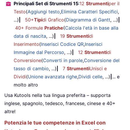
Principali Set di Strumenti 15
:
12
Strumenti
per il
Testo
(
Aggiungi testo
,
Elimina Caratteri Specifici
,
...)
|
50+
Tipi
di Grafico
(
Diagramma di Gantt
, ...)
|
40+ Formule
Pratiche
(
Calcola l'età in base alla
data di nascita
, ...)
|
19
Strumenti
di
Inserimento
(
Inserisci Codice QR
,
Inserisci
Immagine dal Percorso
, ...)
|
12
Strumenti
di
Conversione
(
Converti in parole
,
Conversione del
tasso di cambio
, ...)
|
7
Strumenti
Unisci e
Dividi
(
Unione avanzata righe
,
Dividi celle
, ...)
|
... e
molto altro
Usa Kutools nella tua lingua preferita – supporta
inglese, spagnolo, tedesco, francese, cinese e 40+
altre!
Potenzia le tue competenze in Excel con