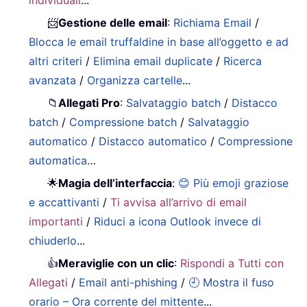
📨
Gestione delle email
:
Richiama Email
/
Blocca le email truffaldine in base all’oggetto e ad
altri criteri
/
Elimina email duplicate
/
Ricerca
avanzata
/
Organizza cartelle
...
📁
Allegati Pro
:
Salvataggio batch
/
Distacco
batch
/
Compressione batch
/
Salvataggio
automatico
/
Distacco automatico
/
Compressione
automatica
…
🌟
Magia dell’interfaccia
:
😊 Più emoji graziose
e accattivanti
/
Ti avvisa all’arrivo di email
importanti
/
Riduci a icona Outlook invece di
chiuderlo
...
👍
Meraviglie con un clic
:
Rispondi a Tutti con
Allegati
/
Email anti-phishing
/
🕘 Mostra il fuso
orario – Ora corrente del mittente
...