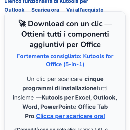
Elenco funzionalità di Kutools per
Outlook
Scarica ora
Vai all’acquisto
🚀 Download con un clic —
Ottieni tutti i componenti
aggiuntivi per Office
Fortemente consigliato: Kutools for
Office (5-in-1)
Un clic per scaricare
cinque
programmi di installazione
tutti
insieme —
Kutools per Excel, Outlook,
Word, PowerPoint
e
Office Tab
Pro
.
Clicca per scaricare ora!
✅
Comodità con un solo clic
: scarica tutti e