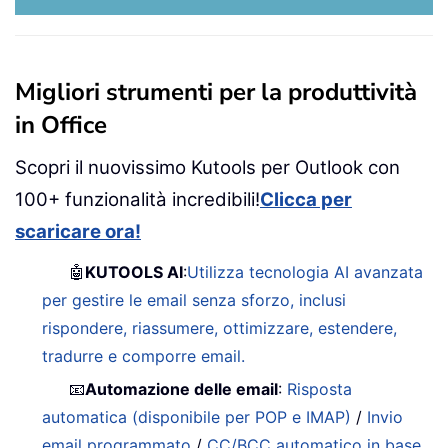
Migliori strumenti per la produttività
in Office
Scopri il nuovissimo Kutools per Outlook con
100+ funzionalità incredibili!
Clicca per
scaricare ora!
🤖
KUTOOLS AI
:
Utilizza tecnologia AI avanzata
per gestire le email senza sforzo, inclusi
rispondere, riassumere, ottimizzare, estendere,
tradurre e comporre email.
📧
Automazione delle email
:
Risposta
automatica (disponibile per POP e IMAP)
/
Invio
email programmato
/
CC/BCC automatico in base