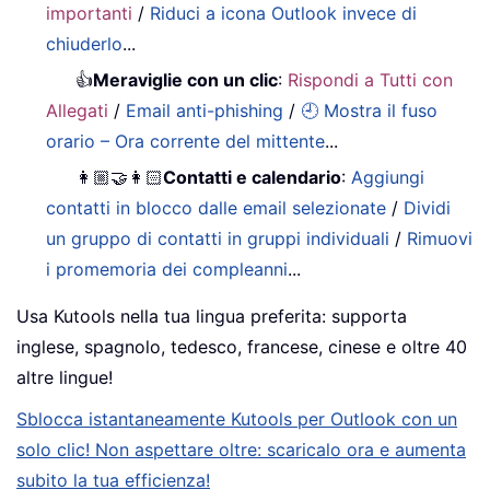
importanti
/
Riduci a icona Outlook invece di
chiuderlo
...
👍
Meraviglie con un clic
:
Rispondi a Tutti con
Allegati
/
Email anti-phishing
/
🕘 Mostra il fuso
orario – Ora corrente del mittente
...
👩🏼‍🤝‍👩🏻
Contatti e calendario
:
Aggiungi
contatti in blocco dalle email selezionate
/
Dividi
un gruppo di contatti in gruppi individuali
/
Rimuovi
i promemoria dei compleanni
...
Usa Kutools nella tua lingua preferita: supporta
inglese, spagnolo, tedesco, francese, cinese e oltre 40
altre lingue!
Sblocca istantaneamente Kutools per Outlook con un
solo clic! Non aspettare oltre: scaricalo ora e aumenta
subito la tua efficienza!