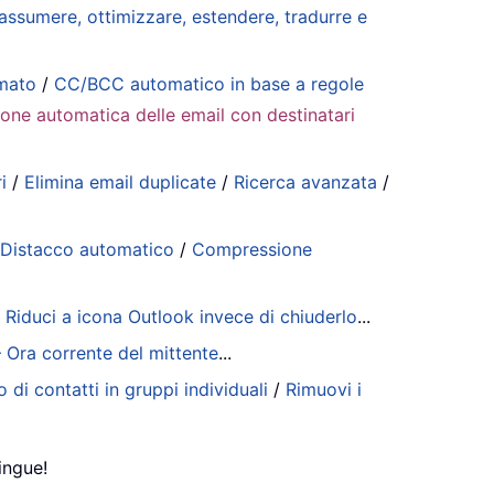
riassumere, ottimizzare, estendere, tradurre e
mmato
/
CC/BCC automatico in base a regole
ione automatica delle email con destinatari
i
/
Elimina email duplicate
/
Ricerca avanzata
/
/
Distacco automatico
/
Compressione
/
Riduci a icona Outlook invece di chiuderlo
...
– Ora corrente del mittente
...
 di contatti in gruppi individuali
/
Rimuovi i
ingue!