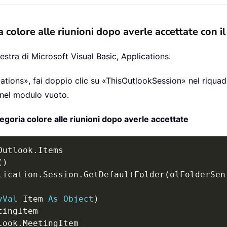
olore alle riunioni dopo averle accettate con i
inestra di Microsoft Visual Basic, Applications.
ications», fai doppio clic su «ThisOutlookSession» nel riqua
 nel modulo vuoto.
ria colore alle riunioni dopo averle accettate
Outlook
.
(
)
lication
.
Session
.
GetDefaultFolder
(
olFolderSen
yVal
 Item 
As
Object
)
look
.