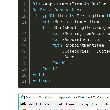
Dim
 xAppointmentItem 
As
 Outlook
On
Error
Resume
Next
If
TypeOf
 Item 
Is
 MeetingItem 
T
Set
 xMeetingItem 
=
 Item

If
 InStr
(
xMeetingItem
.
Subje
Set
 xMeetingItemAccepte
Set
 xAppointmentItem 
=
 
With
 xAppointmentItem

.
Categories 
=
.
Cate
.
Save

End
With
End
If
End
If
End
Sub