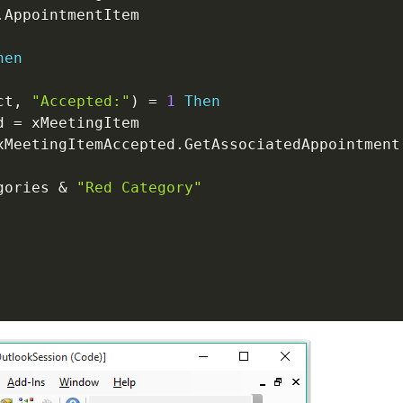
.
hen
ct
,
"Accepted:"
)
=
1
Then
d 
=
 xMeetingItem

xMeetingItemAccepted
.
GetAssociatedAppointment
gories 
&
"Red Category"