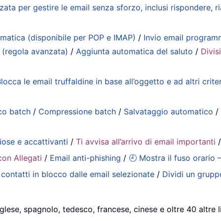
zata per gestire le email senza sforzo, inclusi rispondere, 
matica (disponibile per POP e IMAP)
/
Invio email progra
 (regola avanzata)
/
Aggiunta automatica del saluto
/
Divis
locca le email truffaldine in base all’oggetto e ad altri criter
co batch
/
Compressione batch
/
Salvataggio automatico
iose e accattivanti
/
Ti avvisa all’arrivo di email importanti
con Allegati
/
Email anti-phishing
/
🕘 Mostra il fuso orario 
contatti in blocco dalle email selezionate
/
Dividi un gruppo
glese, spagnolo, tedesco, francese, cinese e oltre 40 altre l