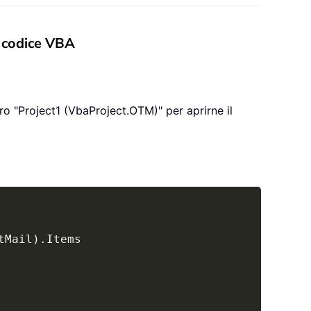
l codice VBA
dro "Project1 (VbaProject.OTM)" per aprirne il
Copy
tMail
)
.