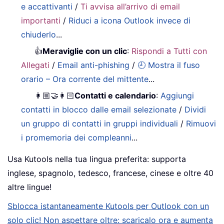
e accattivanti
/
Ti avvisa all’arrivo di email
importanti
/
Riduci a icona Outlook invece di
chiuderlo
...
👍
Meraviglie con un clic
:
Rispondi a Tutti con
Allegati
/
Email anti-phishing
/
🕘 Mostra il fuso
orario – Ora corrente del mittente
...
👩🏼‍🤝‍👩🏻
Contatti e calendario
:
Aggiungi
contatti in blocco dalle email selezionate
/
Dividi
un gruppo di contatti in gruppi individuali
/
Rimuovi
i promemoria dei compleanni
...
Usa Kutools nella tua lingua preferita: supporta
inglese, spagnolo, tedesco, francese, cinese e oltre 40
altre lingue!
Sblocca istantaneamente Kutools per Outlook con un
solo clic! Non aspettare oltre: scaricalo ora e aumenta