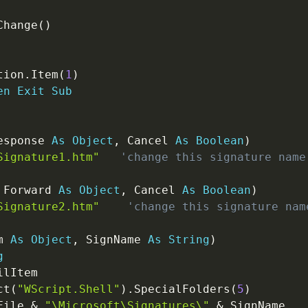
Change
(
)
tion
.
Item
(
1
)
en
Exit
Sub
esponse 
As
Object
,
 Cancel 
As
Boolean
)
Signature1.htm"
'change this signature name
 Forward 
As
Object
,
 Cancel 
As
Boolean
)
Signature2.htm"
'change this signature nam
m 
As
Object
,
 SignName 
As
String
)
g
ilItem

ct
(
"WScript.Shell"
)
.
SpecialFolders
(
5
)
File 
&
"\Microsoft\Signatures\"
&
 SignName
