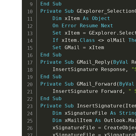
End
Sub
Private
Sub
 GExplorer_Selection
Dim
 xItem 
As
Object
On
Error
Resume
Next
Set
 xItem 
=
 GExplorer
.
Selec
If
 xItem
.
Class
<
>
 olMail 
Th
Set
 GMail 
=
End
Sub
Private
Sub
 GMail_Reply
(
ByVal
 R
    InsertSignature Response
,
"
End
Sub
Private
Sub
 GMail_Forward
(
ByVal
    InsertSignature Forward
,
" 
End
Sub
Private
Sub
 InsertSignature
(
Ite
Dim
 xSignatureFile 
As
Strin
Dim
 xMailItem 
As
 Outlook
.
Ma
    xSignatureFile 
=
 CreateObje
    xSignatureFile 
=
 xSignature