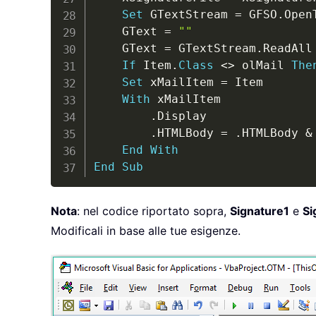
Set
 GTextStream 
=
 GFSO
.
Open
    GText 
=
""
    GText 
=
 GTextStream
.
ReadAll

If
 Item
.
Class
<
>
 olMail 
The
Set
 xMailItem 
=
 Item

With
 xMailItem

.
Display

.
HTMLBody 
=
.
HTMLBody 
&
End
With
End
Sub
Nota
: nel codice riportato sopra,
Signature1
e
Si
Modificali in base alle tue esigenze.