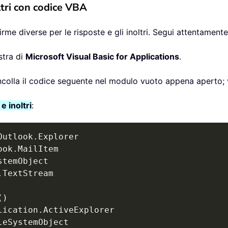
ltri con codice VBA
me diverse per le risposte e gli inoltri. Segui attentamente 
stra di
Microsoft Visual Basic for Applications
.
incolla il codice seguente nel modulo vuoto appena aperto; 
 inoltri
:
Outlook
.
ook
.
.
(
)
lication
.
ActiveExplorer
