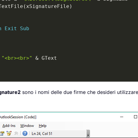
TextFile
(
xSignatureFile
)
n
Exit
Sub
"<br><br>"
&
 GText

gnature2
sono i nomi delle due firme che desideri utilizzare 