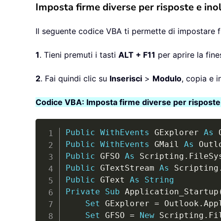
Imposta firme diverse per risposte e ino
Il seguente codice VBA ti permette di impostare fir
1
. Tieni premuti i tasti
ALT + F11
per aprire la fine
2
. Fai quindi clic su
Inserisci
>
Modulo
, copia e 
Codice VBA: Imposta firme diverse per risposte e
Public
WithEvents
 GExplorer 
As
 
Public
WithEvents
 GMail 
As
 Outl
Public
 GFSO 
As
 Scripting
.
Public
 GTextStream 
As
 Scripting
Public
 GText 
As
String
Private
Sub
 Application_Startup
Set
 GExplorer 
=
 Outlook
.
App
Set
 GFSO 
=
New
 Scripting
.