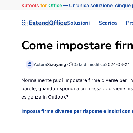
Kutools
for
Office
— Un'unica soluzione, cinque p
ExtendOffice
Soluzioni
Scarica
Pr
Come impostare firme
Autore
Xiaoyang
•
Data di modifica
2024-08-21
Normalmente puoi impostare firme diverse per i vari
parole, quando rispondi a un messaggio viene ins
esigenza in Outlook?
Imposta firme diverse per risposte e inoltri co