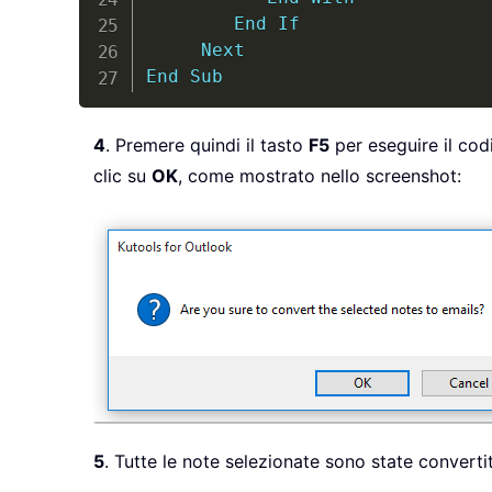
End
If
Next
End
Sub
4
. Premere quindi il tasto
F5
per eseguire il cod
clic su
OK
, come mostrato nello screenshot:
5
. Tutte le note selezionate sono state convert