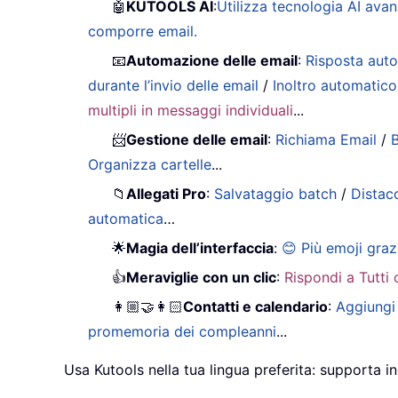
🤖
KUTOOLS AI
:
Utilizza tecnologia AI avan
comporre email.
📧
Automazione delle email
:
Risposta auto
durante l’invio delle email
/
Inoltro automatico
multipli in messaggi individuali
...
📨
Gestione delle email
:
Richiama Email
/
B
Organizza cartelle
...
📁
Allegati Pro
:
Salvataggio batch
/
Distac
automatica
…
🌟
Magia dell’interfaccia
:
😊 Più emoji graz
👍
Meraviglie con un clic
:
Rispondi a Tutti 
👩🏼‍🤝‍👩🏻
Contatti e calendario
:
Aggiungi 
promemoria dei compleanni
...
Usa Kutools nella tua lingua preferita: supporta in