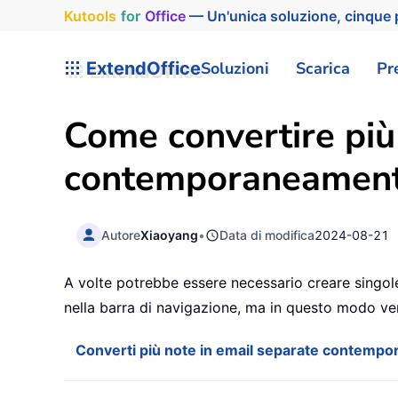
Kutools
for
Office
— Un'unica soluzione, cinque p
ExtendOffice
Soluzioni
Scarica
Pr
Come convertire più
contemporaneament
Autore
Xiaoyang
•
Data di modifica
2024-08-21
A volte potrebbe essere necessario creare singole e
nella barra di navigazione, ma in questo modo ven
Converti più note in email separate contemp