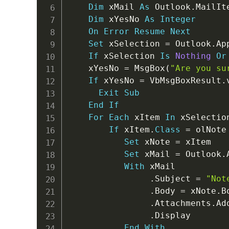
Dim
 xMail 
As
 Outlook
.
MailIte
Dim
 xYesNo 
As
Integer
On
Error
Resume
Next
Set
 xSelection 
=
 Outlook
.
Ap
If
 xSelection 
Is
Nothing
Or
    xYesNo 
=
 MsgBox
(
"Are you su
If
 xYesNo 
=
 VbMsgBoxResult
.
Exit
Sub
End
If
For
Each
 xItem 
In
 xSelection
If
 xItem
.
Class
=
 olNote
Set
 xNote 
=
 xItem

Set
 xMail 
=
 Outlook
.
With
 xMail

.
Subject 
=
"Not
.
Body 
=
 xNote
.
B
.
Attachments
.
Ad
.
Display

End
With