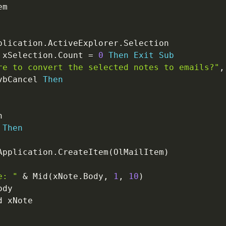
m

plication
.
ActiveExplorer
.
Selection

 xSelection
.
Count 
=
0
Then
Exit
Sub
re to convert the selected notes to emails?"
,
vbCancel 
Then


 
Then
Application
.
CreateItem
(
OlMailItem
)
e: "
&
 Mid
(
xNote
.
Body
,
1
,
10
)
ody

d xNote
