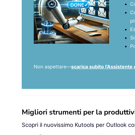
Co
Co
pi
Es
Si
Po
Non aspettare—
scarica subito l’Assistente 
Migliori strumenti per la produttivi
Scopri il nuovissimo Kutools per Outlook con