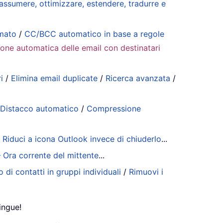
riassumere, ottimizzare, estendere, tradurre e
mmato
/
CC/BCC automatico in base a regole
ione automatica delle email con destinatari
i
/
Elimina email duplicate
/
Ricerca avanzata
/
/
Distacco automatico
/
Compressione
/
Riduci a icona Outlook invece di chiuderlo
...
– Ora corrente del mittente
...
 di contatti in gruppi individuali
/
Rimuovi i
ingue!