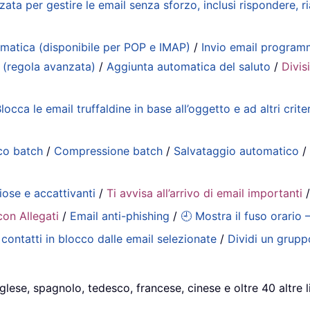
zata per gestire le email senza sforzo, inclusi rispondere, 
matica (disponibile per POP e IMAP)
/
Invio email progra
 (regola avanzata)
/
Aggiunta automatica del saluto
/
Divis
locca le email truffaldine in base all’oggetto e ad altri criter
co batch
/
Compressione batch
/
Salvataggio automatico
iose e accattivanti
/
Ti avvisa all’arrivo di email importanti
con Allegati
/
Email anti-phishing
/
🕘 Mostra il fuso orario 
contatti in blocco dalle email selezionate
/
Dividi un gruppo
glese, spagnolo, tedesco, francese, cinese e oltre 40 altre l