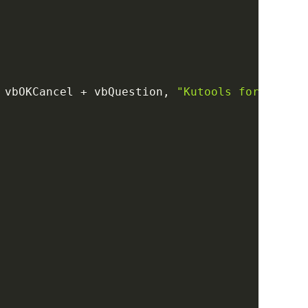
 vbOKCancel 
+
 vbQuestion
,
"Kutools for Outloo