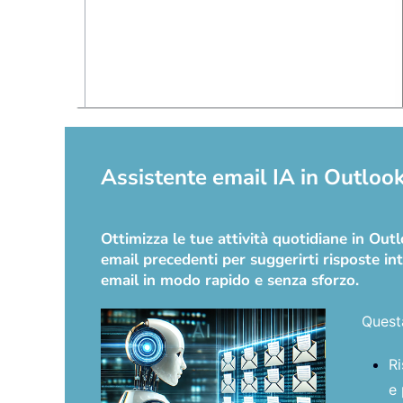
Assistente email IA in Outlook:
Ottimizza le tue attività quotidiane in Ou
email precedenti per suggerirti risposte int
email in modo rapido e senza sforzo.
Quest
Ri
e 