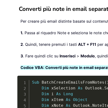
Converti più note in email sepa
Per creare più email distinte basate sul contenu
1.
Passa al riquadro Note e seleziona le note che
2
. Quindi, tenere premuti i tasti
ALT + F11
per ap
3
. Fare quindi clic su
Inserisci
>
Modulo
, quind
Codice VBA: Converti più note in email sepa
Sub
 BatchCreateEmailsFromNotes
(
Dim
 xSelection 
As
 Outlook
.
S
Dim
 i 
As
Long
Dim
 xItem 
As
Object
Dim
 xNote 
As
 Outlook
.
NoteIte