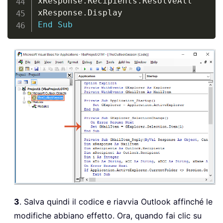
xResponse
.
Recipients
.
ResolveAll

xResponse
.
End
Sub
3
. Salva quindi il codice e riavvia Outlook affinché le
modifiche abbiano effetto. Ora, quando fai clic su