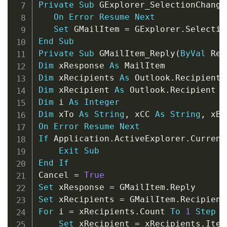
Private
Sub
 GExplorer_SelectionChange
On
Error
Resume
Next
Set
 GMailItem 
=
 GExplorer
.
Selectio
End
Sub
Private
Sub
 GMailItem_Reply
(
ByVal
 Res
Dim
 xResponse 
As
Dim
 xRecipients 
As
 Outlook
.
Dim
 xRecipient 
As
 Outlook
.
Dim
 i 
As
Integer
Dim
 xTo 
As
String
,
 xCC 
As
String
,
 xBC
On
Error
Resume
Next
If
 Application
.
ActiveExplorer
.
Current
Exit
Sub
End
If
Cancel 
=
True
Set
 xResponse 
=
 GMailItem
.
Set
 xRecipients 
=
 GMailItem
.
For
 i 
=
 xRecipients
.
Count 
To
1
Step
-
Set
 xRecipient 
=
 xRecipients
.
Item