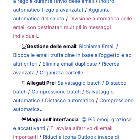
a regole durante l’invio delle email
/
Inoltro
automatico (regola avanzata)
/
Aggiunta
automatica del saluto
/
Divisione automatica delle
email con destinatari multipli in messaggi
individuali
...
📨
Gestione delle email
:
Richiama Email
/
Blocca le email truffaldine in base all’oggetto e ad
altri criteri
/
Elimina email duplicate
/
Ricerca
avanzata
/
Organizza cartelle
...
📁
Allegati Pro
:
Salvataggio batch
/
Distacco
batch
/
Compressione batch
/
Salvataggio
automatico
/
Distacco automatico
/
Compressione
automatica
…
🌟
Magia dell’interfaccia
:
😊 Più emoji graziose
e accattivanti
/
Ti avvisa all’arrivo di email
importanti
/
Riduci a icona Outlook invece di