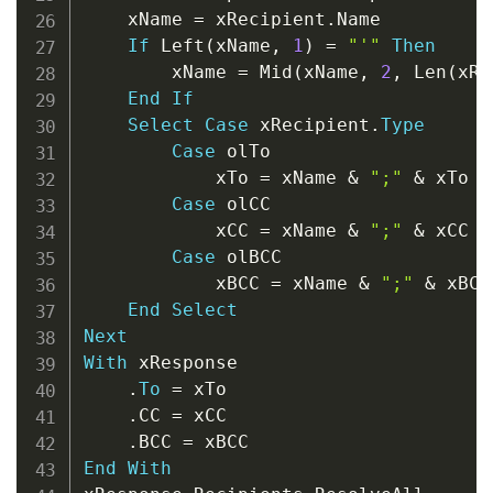
    xName 
=
 xRecipient
.
Name

If
 Left
(
xName
,
1
)
=
"'"
Then
        xName 
=
 Mid
(
xName
,
2
,
 Len
(
xRe
End
If
Select
Case
 xRecipient
.
Type
Case
 olTo

            xTo 
=
 xName 
&
";"
&
 xTo

Case
 olCC

            xCC 
=
 xName 
&
";"
&
 xCC

Case
 olBCC

            xBCC 
=
 xName 
&
";"
&
 xBCC

End
Select
Next
With
 xResponse

.
To
=
 xTo

.
CC 
=
 xCC

.
BCC 
=
End
With