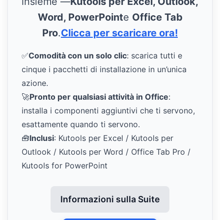
insieme —
Kutools per Excel, Outlook,
Word, PowerPoint
e
Office Tab
Pro
.
Clicca per scaricare ora!
✅
Comodità con un solo clic
: scarica tutti e
cinque i pacchetti di installazione in un’unica
azione.
🚀
Pronto per qualsiasi attività in Office
:
installa i componenti aggiuntivi che ti servono,
esattamente quando ti servono.
🧰
Inclusi
: Kutools per Excel / Kutools per
Outlook / Kutools per Word / Office Tab Pro /
Kutools for PowerPoint
Informazioni sulla Suite