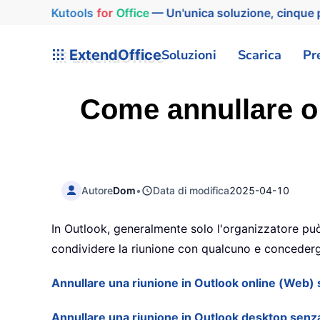
Kutools
for
Office
— Un'unica soluzione, cinque p
ExtendOffice
Soluzioni
Scarica
Pr
Come annullare o 
Autore
Dom
•
Data di modifica
2025-04-10
In Outlook, generalmente solo l'organizzatore può 
condividere la riunione con qualcuno e concederg
Annullare una riunione in Outlook online (Web) 
Annullare una riunione in Outlook desktop senz