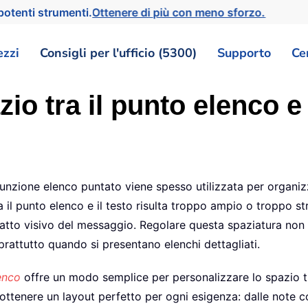
otenti strumenti.
Ottenere di più con meno sforzo.
ezzi
Consigli per l'ufficio (5300)
Supporto
Ce
io tra il punto elenco e 
ione elenco puntato viene spesso utilizzata per organizzar
ra il punto elenco e il testo risulta troppo ampio o troppo s
patto visivo del messaggio. Regolare questa spaziatura non 
rattutto quando si presentano elenchi dettagliati.
lenco
offre un modo semplice per personalizzare lo spazio tra 
tenere un layout perfetto per ogni esigenza: dalle note co