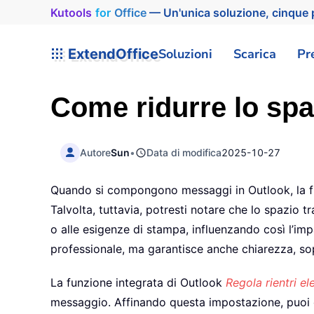
Kutools
for
Office
— Un'unica soluzione, cinque p
ExtendOffice
Soluzioni
Scarica
Pr
Come ridurre lo spaz
Autore
Sun
•
Data di modifica
2025-10-27
Quando si compongono messaggi in Outlook, la funz
Talvolta, tuttavia, potresti notare che lo spazio t
o alle esigenze di stampa, influenzando così l’im
professionale, ma garantisce anche chiarezza, sop
La funzione integrata di Outlook
Regola rientri e
messaggio. Affinando questa impostazione, puoi ot