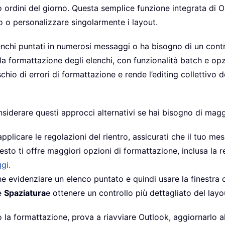
i o ordini del giorno. Questa semplice funzione integrata di 
o o personalizzare singolarmente i layout.
enchi puntati in numerosi messaggi o ha bisogno di un contr
la formattazione degli elenchi, con funzionalità batch e opzi
 rischio di errori di formattazione e rende l’editing colletti
nsiderare questi approcci alternativi se hai bisogno di maggi
pplicare le regolazioni del rientro, assicurati che il tuo m
esto ti offre maggiori opzioni di formattazione, inclusa la r
gi.
e evidenziare un elenco puntato e quindi usare la finestra 
e
Spaziatura
e ottenere un controllo più dettagliato del layo
 o la formattazione, prova a riavviare Outlook, aggiornarlo a