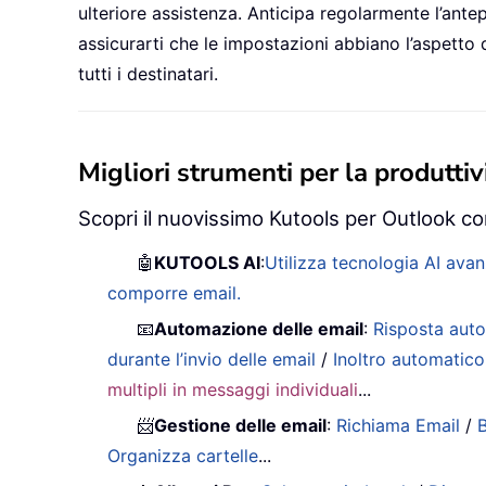
ulteriore assistenza. Anticipa regolarmente l’antep
assicurarti che le impostazioni abbiano l’aspetto d
tutti i destinatari.
Migliori strumenti per la produttivi
Scopri il nuovissimo Kutools per Outlook con
🤖
KUTOOLS AI
:
Utilizza tecnologia AI avan
comporre email.
📧
Automazione delle email
:
Risposta auto
durante l’invio delle email
/
Inoltro automatico
multipli in messaggi individuali
...
📨
Gestione delle email
:
Richiama Email
/
B
Organizza cartelle
...