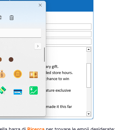
ella barra di
Ricerca
per trovare le emoji desiderate: