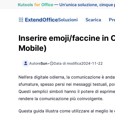
Kutools
for
Office
— Un'unica soluzione, cinque p
ExtendOffice
Soluzioni
Scarica
Pr
Inserire emoji/faccine in
Mobile)
Autore
Sun
•
Data di modifica
2024-11-22
Nell’era digitale odierna, la comunicazione è andata
sfumature, spesso persi nei messaggi testuali, po
Questi semplici simboli hanno il potere di espri
rendere la comunicazione più coinvolgente.
Questa guida illustra come utilizzare al meglio le