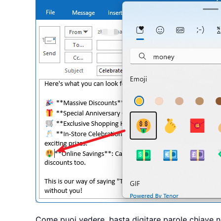
Come puoi vedere, basta digitare parole chiave n