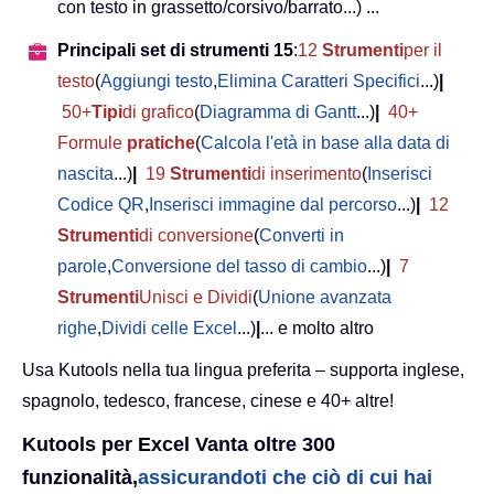
con testo in grassetto/corsivo/barrato...) ...
Principali set di strumenti 15
:
12
Strumenti
per il
testo
(
Aggiungi testo
,
Elimina Caratteri Specifici
...)
|
50+
Tipi
di grafico
(
Diagramma di Gantt
...)
|
40+
Formule
pratiche
(
Calcola l'età in base alla data di
nascita
...)
|
19
Strumenti
di inserimento
(
Inserisci
Codice QR
,
Inserisci immagine dal percorso
...)
|
12
Strumenti
di conversione
(
Converti in
parole
,
Conversione del tasso di cambio
...)
|
7
Strumenti
Unisci e Dividi
(
Unione avanzata
righe
,
Dividi celle Excel
...)
|
... e molto altro
Usa Kutools nella tua lingua preferita – supporta inglese,
spagnolo, tedesco, francese, cinese e 40+ altre!
Kutools per Excel Vanta oltre 300
funzionalità,
assicurandoti che ciò di cui hai