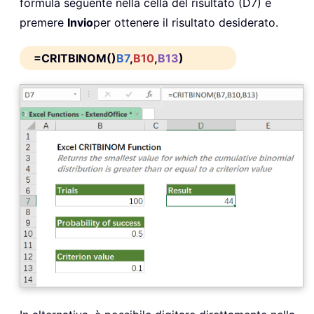
formula seguente nella cella del risultato (D7) e
premere
Invio
per ottenere il risultato desiderato.
=CRITBINOM()
B7
,
B10
,
B13
)