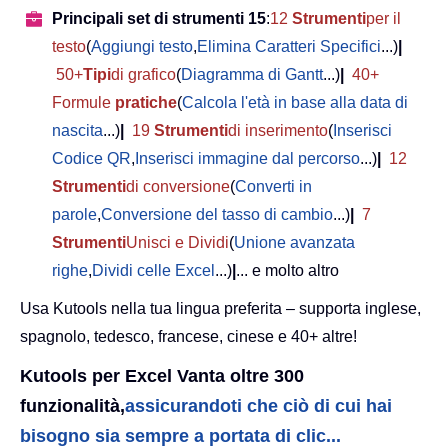
Principali set di strumenti 15
:
12
Strumenti
per il
testo
(
Aggiungi testo
,
Elimina Caratteri Specifici
...)
|
50+
Tipi
di grafico
(
Diagramma di Gantt
...)
|
40+
Formule
pratiche
(
Calcola l'età in base alla data di
nascita
...)
|
19
Strumenti
di inserimento
(
Inserisci
Codice QR
,
Inserisci immagine dal percorso
...)
|
12
Strumenti
di conversione
(
Converti in
parole
,
Conversione del tasso di cambio
...)
|
7
Strumenti
Unisci e Dividi
(
Unione avanzata
righe
,
Dividi celle Excel
...)
|
... e molto altro
Usa Kutools nella tua lingua preferita – supporta inglese,
spagnolo, tedesco, francese, cinese e 40+ altre!
Kutools per Excel Vanta oltre 300
funzionalità,
assicurandoti che ciò di cui hai
bisogno sia sempre a portata di clic...