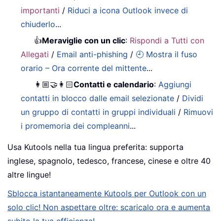
importanti
/
Riduci a icona Outlook invece di
chiuderlo
...
👍
Meraviglie con un clic
:
Rispondi a Tutti con
Allegati
/
Email anti-phishing
/
🕘 Mostra il fuso
orario – Ora corrente del mittente
...
👩🏼‍🤝‍👩🏻
Contatti e calendario
:
Aggiungi
contatti in blocco dalle email selezionate
/
Dividi
un gruppo di contatti in gruppi individuali
/
Rimuovi
i promemoria dei compleanni
...
Usa Kutools nella tua lingua preferita: supporta
inglese, spagnolo, tedesco, francese, cinese e oltre 40
altre lingue!
Sblocca istantaneamente Kutools per Outlook con un
solo clic! Non aspettare oltre: scaricalo ora e aumenta
subito la tua efficienza!