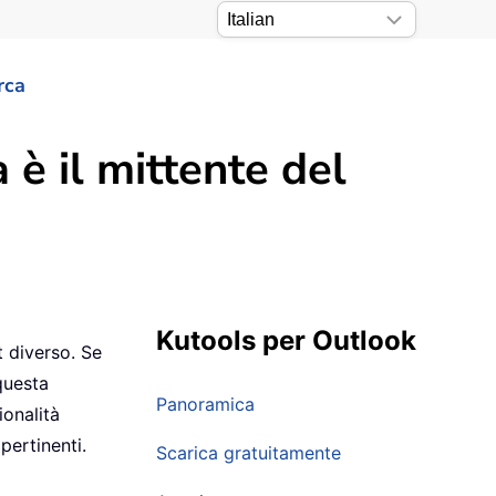
rca
a è il mittente del
Kutools per Outlook
t diverso. Se
questa
Panoramica
ionalità
pertinenti.
Scarica gratuitamente