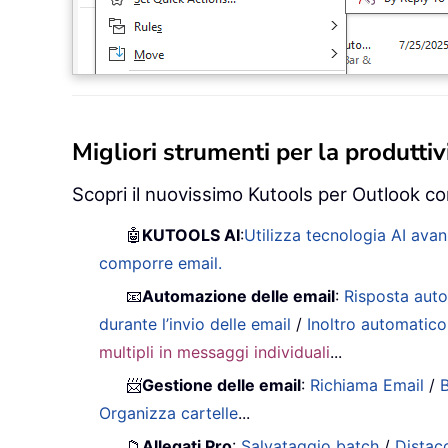
Migliori strumenti per la produttivi
Scopri il nuovissimo Kutools per Outlook con
🤖
KUTOOLS AI
:
Utilizza tecnologia AI avan
comporre email.
📧
Automazione delle email
:
Risposta auto
durante l’invio delle email
/
Inoltro automatico
multipli in messaggi individuali
...
📨
Gestione delle email
:
Richiama Email
/
B
Organizza cartelle
...
📁
Allegati Pro
:
Salvataggio batch
/
Distac