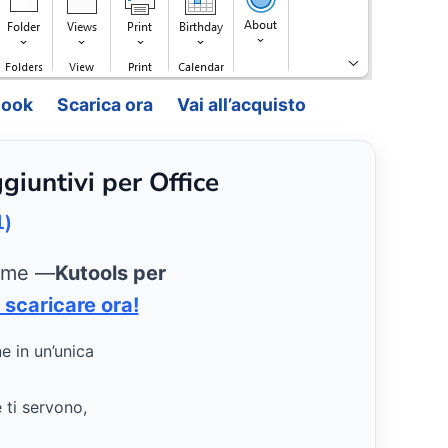
look
Scarica ora
Vai all’acquisto
giuntivi per Office
1)
ieme —
Kutools per
 scaricare ora!
ne in un’unica
e ti servono,