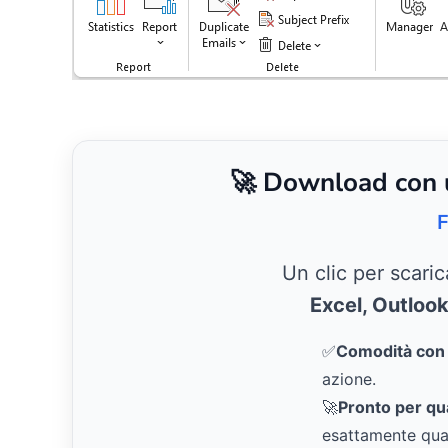
🚀 Download con un
F
Un clic per scari
Excel, Outloo
✅
Comodità con u
azione.
🚀
Pronto per qual
esattamente qua