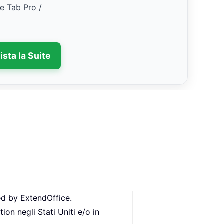
ce Tab Pro /
ista la Suite
ed by ExtendOffice.
ion negli Stati Uniti e/o in