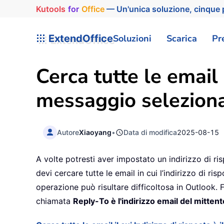
Kutools
for
Office
— Un'unica soluzione, cinque p
ExtendOffice
Soluzioni
Scarica
Pr
Cerca tutte le email i
messaggio seleziona
Autore
Xiaoyang
•
Data di modifica
2025-08-15
A volte potresti aver impostato un indirizzo di r
devi cercare tutte le email in cui l’indirizzo di r
operazione può risultare difficoltosa in Outlook.
chiamata
Reply-To è l'indirizzo email del mittent