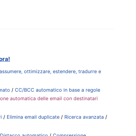
ora!
riassumere, ottimizzare, estendere, tradurre e
mmato
/
CC/BCC automatico in base a regole
ione automatica delle email con destinatari
i
/
Elimina email duplicate
/
Ricerca avanzata
/
/
Distacco automatico
/
Compressione