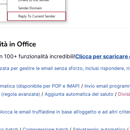
tà in Office
 100+ funzionalità incredibili!
Clicca per scaricare 
zata per gestire le email senza sforzo, inclusi rispondere, 
matica (disponibile per POP e IMAP)
/
Invio email progra
 (regola avanzata)
/
Aggiunta automatica del saluto
/
Divis
locca le email truffaldine in base all’oggetto e ad altri criter
co batch
/
Compressione batch
/
Salvataggio automatico