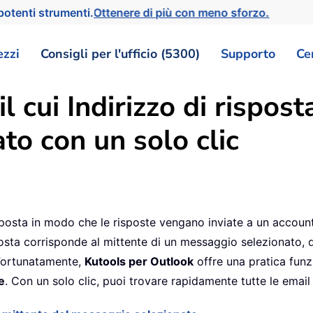
otenti strumenti.
Ottenere di più con meno sforzo.
ezzi
Consigli per l'ufficio (5300)
Supporto
Ce
l cui Indirizzo di rispost
to con un solo clic
isposta in modo che le risposte vengano inviate a un accoun
isposta corrisponde al mittente di un messaggio selezionato, 
 Fortunatamente,
Kutools per Outlook
offre una pratica funz
e
. Con un solo clic, puoi trovare rapidamente tutte le email 