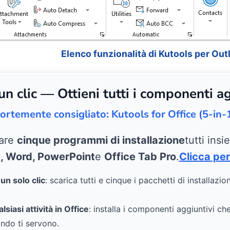
Elenco funzionalità di Kutools per Out
 clic — Ottieni tutti i componenti ag
ortemente consigliato: Kutools for Office (5-in-
care
cinque programmi di installazione
tutti ins
k, Word, PowerPoint
e
Office Tab Pro
.
Clicca per
n solo clic
: scarica tutti e cinque i pacchetti di installazio
siasi attività in Office
: installa i componenti aggiuntivi ch
ndo ti servono.