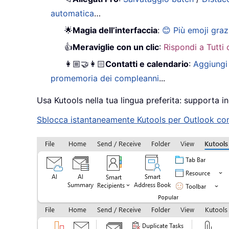
automatica
…
🌟
Magia dell’interfaccia
:
😊 Più emoji graz
👍
Meraviglie con un clic
:
Rispondi a Tutti 
👩🏼‍🤝‍👩🏻
Contatti e calendario
:
Aggiungi 
promemoria dei compleanni
...
Usa Kutools nella tua lingua preferita: supporta in
Sblocca istantaneamente Kutools per Outlook con u