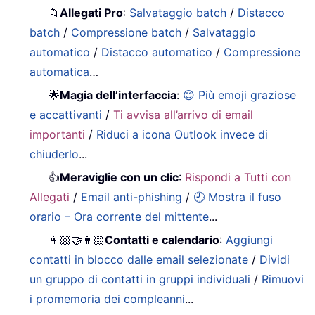
📁
Allegati Pro
:
Salvataggio batch
/
Distacco
batch
/
Compressione batch
/
Salvataggio
automatico
/
Distacco automatico
/
Compressione
automatica
…
🌟
Magia dell’interfaccia
:
😊 Più emoji graziose
e accattivanti
/
Ti avvisa all’arrivo di email
importanti
/
Riduci a icona Outlook invece di
chiuderlo
...
👍
Meraviglie con un clic
:
Rispondi a Tutti con
Allegati
/
Email anti-phishing
/
🕘 Mostra il fuso
orario – Ora corrente del mittente
...
👩🏼‍🤝‍👩🏻
Contatti e calendario
:
Aggiungi
contatti in blocco dalle email selezionate
/
Dividi
un gruppo di contatti in gruppi individuali
/
Rimuovi
i promemoria dei compleanni
...