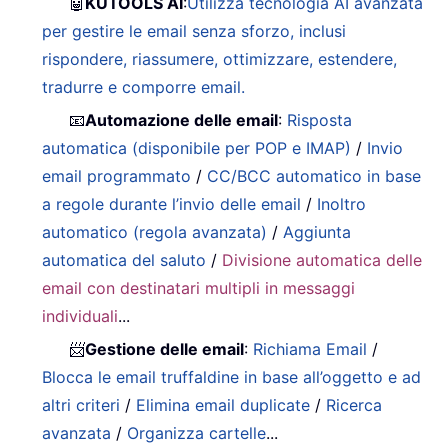
🤖
KUTOOLS AI
:
Utilizza tecnologia AI avanzata
per gestire le email senza sforzo, inclusi
rispondere, riassumere, ottimizzare, estendere,
tradurre e comporre email.
📧
Automazione delle email
:
Risposta
automatica (disponibile per POP e IMAP)
/
Invio
email programmato
/
CC/BCC automatico in base
a regole durante l’invio delle email
/
Inoltro
automatico (regola avanzata)
/
Aggiunta
automatica del saluto
/
Divisione automatica delle
email con destinatari multipli in messaggi
individuali
...
📨
Gestione delle email
:
Richiama Email
/
Blocca le email truffaldine in base all’oggetto e ad
altri criteri
/
Elimina email duplicate
/
Ricerca
avanzata
/
Organizza cartelle
...