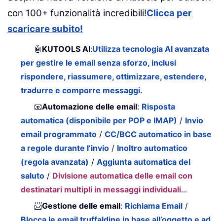
con 100+ funzionalità incredibili!
Clicca per
scaricare subito!
🤖
KUTOOLS AI
:
Utilizza tecnologia AI avanzata
per gestire le email senza sforzo, inclusi
rispondere, riassumere, ottimizzare, estendere,
tradurre e comporre messaggi.
📧
Automazione delle email
:
Risposta
automatica (disponibile per POP e IMAP)
/
Invio
email programmato
/
CC/BCC automatico in base
a regole durante l’invio
/
Inoltro automatico
(regola avanzata)
/
Aggiunta automatica del
saluto
/
Divisione automatica delle email con
destinatari multipli in messaggi individuali
...
📨
Gestione delle email
:
Richiama Email
/
Blocca le email truffaldine in base all’oggetto e ad