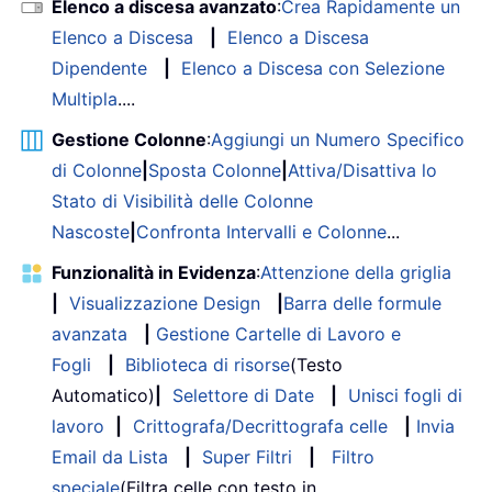
Elenco a discesa avanzato
:
Crea Rapidamente un
Elenco a Discesa
|
Elenco a Discesa
Dipendente
|
Elenco a Discesa con Selezione
Multipla
....
Gestione Colonne
:
Aggiungi un Numero Specifico
di Colonne
|
Sposta Colonne
|
Attiva/Disattiva lo
Stato di Visibilità delle Colonne
Nascoste
|
Confronta Intervalli e Colonne
...
Funzionalità in Evidenza
:
Attenzione della griglia
|
Visualizzazione Design
|
Barra delle formule
avanzata
|
Gestione Cartelle di Lavoro e
Fogli
|
Biblioteca di risorse
(Testo
Automatico)
|
Selettore di Date
|
Unisci fogli di
lavoro
|
Crittografa/Decrittografa celle
|
Invia
Email da Lista
|
Super Filtri
|
Filtro
speciale
(Filtra celle con testo in