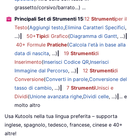
grassetto/corsivo/barrato...) ...
Principali Set di Strumenti 15
:
12
Strumenti
per il
Testo
(
Aggiungi testo
,
Elimina Caratteri Specifici
,
...)
|
50+
Tipi
di Grafico
(
Diagramma di Gantt
, ...)
|
40+ Formule
Pratiche
(
Calcola l'età in base alla
data di nascita
, ...)
|
19
Strumenti
di
Inserimento
(
Inserisci Codice QR
,
Inserisci
Immagine dal Percorso
, ...)
|
12
Strumenti
di
Conversione
(
Converti in parole
,
Conversione del
tasso di cambio
, ...)
|
7
Strumenti
Unisci e
Dividi
(
Unione avanzata righe
,
Dividi celle
, ...)
|
... e
molto altro
Usa Kutools nella tua lingua preferita – supporta
inglese, spagnolo, tedesco, francese, cinese e 40+
altre!