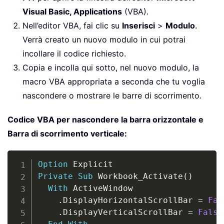
Visual Basic, Applications
(VBA).
Nell’editor VBA, fai clic su
Inserisci
>
Modulo
.
Verrà creato un nuovo modulo in cui potrai
incollare il codice richiesto.
Copia e incolla qui sotto, nel nuovo modulo, la
macro VBA appropriata a seconda che tu voglia
nascondere o mostrare le barre di scorrimento.
Codice VBA per nascondere la barra orizzontale e
Barra di scorrimento verticale:
Copy
Option
Private
Sub
 Workbook_Activate
(
)
With
 ActiveWindow

.
DisplayHorizontalScrollBar 
=
Fal
.
DisplayVerticalScrollBar 
=
False