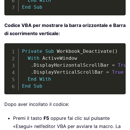
End
With
End
Sub
Codice VBA per mostrare la barra orizzontale e Barra
di scorrimento verticale:
Copy
Private
Sub
 Workbook_Deactivate
(
)
With
 ActiveWindow

.
DisplayHorizontalScrollBar 
=
True
.
DisplayVerticalScrollBar 
=
True
End
With
End
Sub
Dopo aver incollato il codice:
Premi il tasto
F5
oppure fai clic sul pulsante
«Esegui» nell’editor VBA per avviare la macro. La