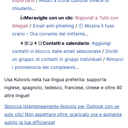
importanti
/
Riduci a icona Outlook invece di
chiuderlo
...
👍
Meraviglie con un clic
:
Rispondi a Tutti con
Allegati
/
Email anti-phishing
/
🕘 Mostra il fuso
orario – Ora corrente del mittente
...
👩🏼‍🤝‍👩🏻
Contatti e calendario
:
Aggiungi
contatti in blocco dalle email selezionate
/
Dividi
un gruppo di contatti in gruppi individuali
/
Rimuovi
i promemoria dei compleanni
...
Usa Kutools nella tua lingua preferita: supporta
inglese, spagnolo, tedesco, francese, cinese e oltre 40
altre lingue!
Sblocca istantaneamente Kutools per Outlook con un
solo clic! Non aspettare oltre: scaricalo ora e aumenta
subito la tua efficienza!