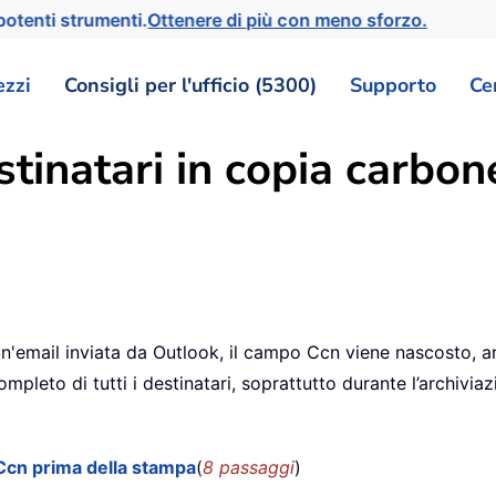
otenti strumenti.
Ottenere di più con meno sforzo.
ezzi
Consigli per l'ufficio (5300)
Supporto
Ce
inatari in copia carbone
n'email inviata da Outlook, il campo Ccn viene nascosto, a
completo di tutti i destinatari, soprattutto durante l’archivi
Ccn prima della stampa
(
8 passaggi
)