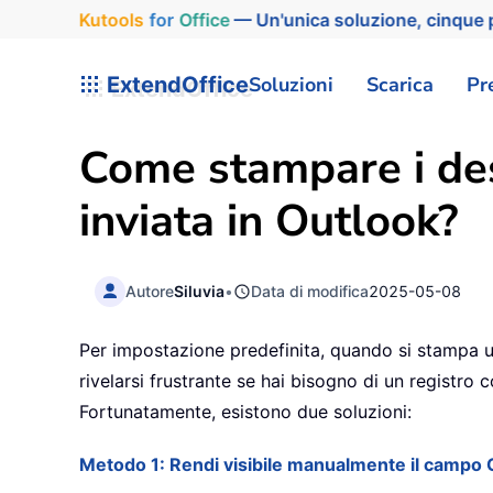
Kutools
for
Office
— Un'unica soluzione, cinque p
ExtendOffice
Soluzioni
Scarica
Pr
Come stampare i dest
inviata in Outlook?
Autore
Siluvia
•
Data di modifica
2025-05-08
Per impostazione predefinita, quando si stampa u
rivelarsi frustrante se hai bisogno di un registro 
Fortunatamente, esistono due soluzioni:
Metodo 1: Rendi visibile manualmente il campo 