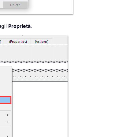
egli
Proprietà
.