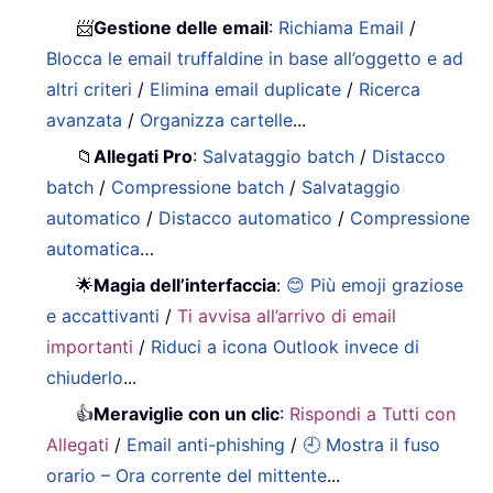
📨
Gestione delle email
:
Richiama Email
/
Blocca le email truffaldine in base all’oggetto e ad
altri criteri
/
Elimina email duplicate
/
Ricerca
avanzata
/
Organizza cartelle
...
📁
Allegati Pro
:
Salvataggio batch
/
Distacco
batch
/
Compressione batch
/
Salvataggio
automatico
/
Distacco automatico
/
Compressione
automatica
…
🌟
Magia dell’interfaccia
:
😊 Più emoji graziose
e accattivanti
/
Ti avvisa all’arrivo di email
importanti
/
Riduci a icona Outlook invece di
chiuderlo
...
👍
Meraviglie con un clic
:
Rispondi a Tutti con
Allegati
/
Email anti-phishing
/
🕘 Mostra il fuso
orario – Ora corrente del mittente
...