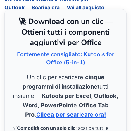
Outlook
Scarica ora
Vai all’acquisto
🚀 Download con un clic —
Ottieni tutti i componenti
aggiuntivi per Office
Fortemente consigliato: Kutools for
Office (5-in-1)
Un clic per scaricare
cinque
programmi di installazione
tutti
insieme —
Kutools per Excel, Outlook,
Word, PowerPoint
e
Office Tab
Pro
.
Clicca per scaricare ora!
✅
Comodità con un solo clic
: scarica tutti e