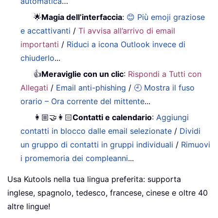
automatica
…
🌟
Magia dell’interfaccia
:
😊 Più emoji graziose
e accattivanti
/
Ti avvisa all’arrivo di email
importanti
/
Riduci a icona Outlook invece di
chiuderlo
...
👍
Meraviglie con un clic
:
Rispondi a Tutti con
Allegati
/
Email anti-phishing
/
🕘 Mostra il fuso
orario – Ora corrente del mittente
...
👩🏼‍🤝‍👩🏻
Contatti e calendario
:
Aggiungi
contatti in blocco dalle email selezionate
/
Dividi
un gruppo di contatti in gruppi individuali
/
Rimuovi
i promemoria dei compleanni
...
Usa Kutools nella tua lingua preferita: supporta
inglese, spagnolo, tedesco, francese, cinese e oltre 40
altre lingue!