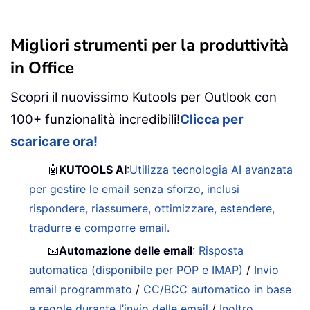
Migliori strumenti per la produttività
in Office
Scopri il nuovissimo Kutools per Outlook con
100+ funzionalità incredibili!
Clicca per
scaricare ora!
🤖
KUTOOLS AI
:
Utilizza tecnologia AI avanzata
per gestire le email senza sforzo, inclusi
rispondere, riassumere, ottimizzare, estendere,
tradurre e comporre email.
📧
Automazione delle email
:
Risposta
automatica (disponibile per POP e IMAP)
/
Invio
email programmato
/
CC/BCC automatico in base
a regole durante l’invio delle email
/
Inoltro