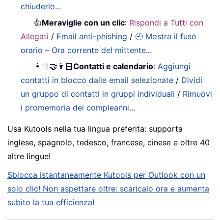
chiuderlo
...
👍
Meraviglie con un clic
:
Rispondi a Tutti con
Allegati
/
Email anti-phishing
/
🕘 Mostra il fuso
orario – Ora corrente del mittente
...
👩🏼‍🤝‍👩🏻
Contatti e calendario
:
Aggiungi
contatti in blocco dalle email selezionate
/
Dividi
un gruppo di contatti in gruppi individuali
/
Rimuovi
i promemoria dei compleanni
...
Usa Kutools nella tua lingua preferita: supporta
inglese, spagnolo, tedesco, francese, cinese e oltre 40
altre lingue!
Sblocca istantaneamente Kutools per Outlook con un
solo clic! Non aspettare oltre: scaricalo ora e aumenta
subito la tua efficienza!