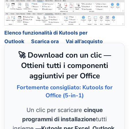
Elenco funzionalità di Kutools per
Outlook
Scarica ora
Vai all’acquisto
🚀 Download con un clic —
Ottieni tutti i componenti
aggiuntivi per Office
Fortemente consigliato: Kutools for
Office (5-in-1)
Un clic per scaricare
cinque
programmi di installazione
tutti
insieme —
Kutools per Excel, Outlook,