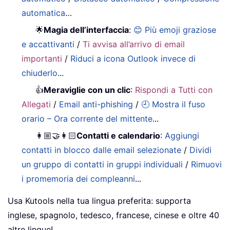
automatica
…
🌟
Magia dell’interfaccia
:
😊 Più emoji graziose
e accattivanti
/
Ti avvisa all’arrivo di email
importanti
/
Riduci a icona Outlook invece di
chiuderlo
...
👍
Meraviglie con un clic
:
Rispondi a Tutti con
Allegati
/
Email anti-phishing
/
🕘 Mostra il fuso
orario – Ora corrente del mittente
...
👩🏼‍🤝‍👩🏻
Contatti e calendario
:
Aggiungi
contatti in blocco dalle email selezionate
/
Dividi
un gruppo di contatti in gruppi individuali
/
Rimuovi
i promemoria dei compleanni
...
Usa Kutools nella tua lingua preferita: supporta
inglese, spagnolo, tedesco, francese, cinese e oltre 40
altre lingue!