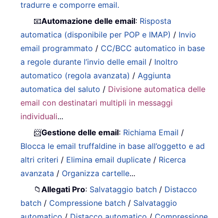
tradurre e comporre email.
📧
Automazione delle email
:
Risposta
automatica (disponibile per POP e IMAP)
/
Invio
email programmato
/
CC/BCC automatico in base
a regole durante l’invio delle email
/
Inoltro
automatico (regola avanzata)
/
Aggiunta
automatica del saluto
/
Divisione automatica delle
email con destinatari multipli in messaggi
individuali
...
📨
Gestione delle email
:
Richiama Email
/
Blocca le email truffaldine in base all’oggetto e ad
altri criteri
/
Elimina email duplicate
/
Ricerca
avanzata
/
Organizza cartelle
...
📁
Allegati Pro
:
Salvataggio batch
/
Distacco
batch
/
Compressione batch
/
Salvataggio
automatico
/
Distacco automatico
/
Compressione