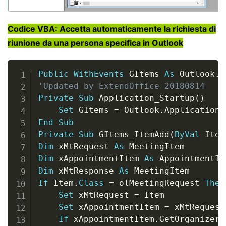
Codice VBA: Accetta automaticamente la richiesta di
riunione da una persona specifica in Outlook
Copy
Public
WithEvents
 GItems 
As
 Outlook
.
'Updated by ExtendOffice 20180814
Private
Sub
 Application_Startup
(
)
Set
 GItems 
=
 Outlook
.
Application
.
End
Sub
Private
Sub
 GItems_ItemAdd
(
ByVal
 Item
Dim
 xMtRequest 
As
Dim
 xAppointmentItem 
As
Dim
 xMtResponse 
As
If
 Item
.
Class
=
 olMeetingRequest 
Then
Set
 xMtRequest 
=
 Item

Set
 xAppointmentItem 
=
 xMtRequest
If
 xAppointmentItem
.
GetOrganizer
.