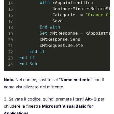
With
 xAppointmentItem

.
ReminderMinutesBeforeSta
.
Categories 
=
"Orange Cat
.
Save

End
With
Set
 xMtResponse 
=
 xAppointmen
        xMtResponse
.
Send

        xMtRequest
.
Delete

End
If
End
If
End
Sub
Nota
: Nel codice, sostituisci “
Nome mittente
” con il
nome visualizzato del mittente.
3. Salvate il codice, quindi premete i tasti
Alt
+
Q
per
chiudere la finestra
Microsoft Visual Basic for
Applications
.