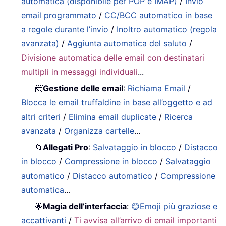
automatica (disponibile per POP e IMAP)
/
Invio
email programmato
/
CC/BCC automatico in base
a regole durante l’invio
/
Inoltro automatico (regola
avanzata)
/
Aggiunta automatica del saluto
/
Divisione automatica delle email con destinatari
multipli in messaggi individuali
...
📨
Gestione delle email
:
Richiama Email
/
Blocca le email truffaldine in base all’oggetto e ad
altri criteri
/
Elimina email duplicate
/
Ricerca
avanzata
/
Organizza cartelle
...
📁
Allegati Pro
:
Salvataggio in blocco
/
Distacco
in blocco
/
Compressione in blocco
/
Salvataggio
automatico
/
Distacco automatico
/
Compressione
automatica
…
🌟
Magia dell’interfaccia
:
😊Emoji più graziose e
accattivanti
/
Ti avvisa all’arrivo di email importanti