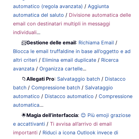
automatico (regola avanzata)
/
Aggiunta
automatica del saluto
/
Divisione automatica delle
email con destinatari multipli in messaggi
individuali
...
📨
Gestione delle email
:
Richiama Email
/
Blocca le email truffaldine in base all’oggetto e ad
altri criteri
/
Elimina email duplicate
/
Ricerca
avanzata
/
Organizza cartelle
...
📁
Allegati Pro
:
Salvataggio batch
/
Distacco
batch
/
Compressione batch
/
Salvataggio
automatico
/
Distacco automatico
/
Compressione
automatica
…
🌟
Magia dell’interfaccia
:
😊 Più emoji graziose
e accattivanti
/
Ti avvisa all’arrivo di email
importanti
/
Riduci a icona Outlook invece di