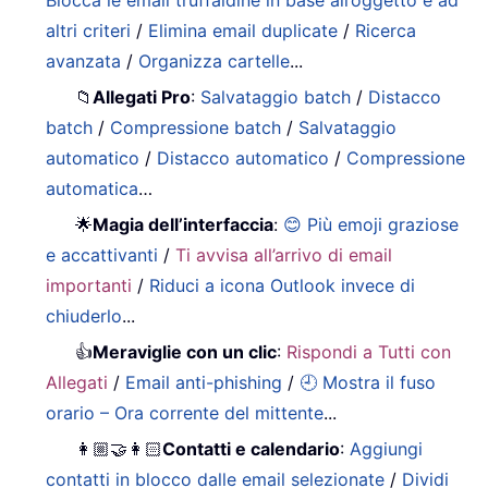
altri criteri
/
Elimina email duplicate
/
Ricerca
avanzata
/
Organizza cartelle
...
📁
Allegati Pro
:
Salvataggio batch
/
Distacco
batch
/
Compressione batch
/
Salvataggio
automatico
/
Distacco automatico
/
Compressione
automatica
…
🌟
Magia dell’interfaccia
:
😊 Più emoji graziose
e accattivanti
/
Ti avvisa all’arrivo di email
importanti
/
Riduci a icona Outlook invece di
chiuderlo
...
👍
Meraviglie con un clic
:
Rispondi a Tutti con
Allegati
/
Email anti-phishing
/
🕘 Mostra il fuso
orario – Ora corrente del mittente
...
👩🏼‍🤝‍👩🏻
Contatti e calendario
:
Aggiungi
contatti in blocco dalle email selezionate
/
Dividi