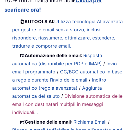
100+ funzionalità incredibili!
Clicca per
scaricare ora!
🤖
KUTOOLS AI
:
Utilizza tecnologia AI avanzata
per gestire le email senza sforzo, inclusi
rispondere, riassumere, ottimizzare, estendere,
tradurre e comporre email.
📧
Automazione delle email
:
Risposta
automatica (disponibile per POP e IMAP)
/
Invio
email programmato
/
CC/BCC automatico in base
a regole durante l’invio delle email
/
Inoltro
automatico (regola avanzata)
/
Aggiunta
automatica del saluto
/
Divisione automatica delle
email con destinatari multipli in messaggi
individuali
...
📨
Gestione delle email
:
Richiama Email
/
Blocca le email truffaldine in base all’oggetto e ad