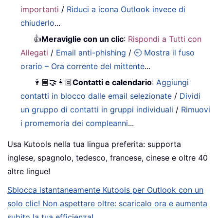
importanti
/
Riduci a icona Outlook invece di
chiuderlo
...
👍
Meraviglie con un clic
:
Rispondi a Tutti con
Allegati
/
Email anti-phishing
/
🕘 Mostra il fuso
orario – Ora corrente del mittente
...
👩🏼‍🤝‍👩🏻
Contatti e calendario
:
Aggiungi
contatti in blocco dalle email selezionate
/
Dividi
un gruppo di contatti in gruppi individuali
/
Rimuovi
i promemoria dei compleanni
...
Usa Kutools nella tua lingua preferita: supporta
inglese, spagnolo, tedesco, francese, cinese e oltre 40
altre lingue!
Sblocca istantaneamente Kutools per Outlook con un
solo clic! Non aspettare oltre: scaricalo ora e aumenta
subito la tua efficienza!