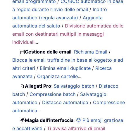
email programmato
/
CC/BCC automatico in base
a regole durante l’invio delle email
/
Inoltro
automatico (regola avanzata)
/
Aggiunta
automatica del saluto
/
Divisione automatica delle
email con destinatari multipli in messaggi
individuali
...
📨
Gestione delle email
:
Richiama Email
/
Blocca le email truffaldine in base all’oggetto e ad
altri criteri
/
Elimina email duplicate
/
Ricerca
avanzata
/
Organizza cartelle
...
📁
Allegati Pro
:
Salvataggio batch
/
Distacco
batch
/
Compressione batch
/
Salvataggio
automatico
/
Distacco automatico
/
Compressione
automatica
…
🌟
Magia dell’interfaccia
:
😊 Più emoji graziose
e accattivanti
/
Ti avvisa all’arrivo di email