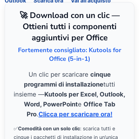
Outlook
Scarica ora
Vai all’acquisto
🚀 Download con un clic —
Ottieni tutti i componenti
aggiuntivi per Office
Fortemente consigliato: Kutools for
Office (5-in-1)
Un clic per scaricare
cinque
programmi di installazione
tutti
insieme —
Kutools per Excel, Outlook,
Word, PowerPoint
e
Office Tab
Pro
.
Clicca per scaricare ora!
✅
Comodità con un solo clic
: scarica tutti e
cinque i pacchetti di installazione in un’unica