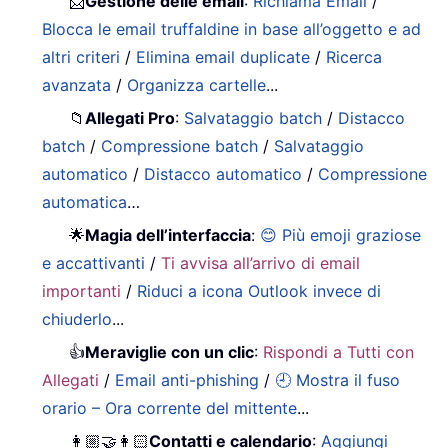
📨
Gestione delle email
:
Richiama Email
/
Blocca le email truffaldine in base all’oggetto e ad
altri criteri
/
Elimina email duplicate
/
Ricerca
avanzata
/
Organizza cartelle
...
📁
Allegati Pro
:
Salvataggio batch
/
Distacco
batch
/
Compressione batch
/
Salvataggio
automatico
/
Distacco automatico
/
Compressione
automatica
…
🌟
Magia dell’interfaccia
:
😊 Più emoji graziose
e accattivanti
/
Ti avvisa all’arrivo di email
importanti
/
Riduci a icona Outlook invece di
chiuderlo
...
👍
Meraviglie con un clic
:
Rispondi a Tutti con
Allegati
/
Email anti-phishing
/
🕘 Mostra il fuso
orario – Ora corrente del mittente
...
👩🏼‍🤝‍👩🏻
Contatti e calendario
:
Aggiungi