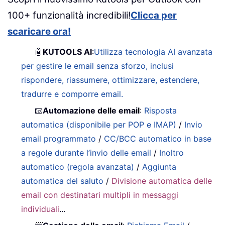
100+ funzionalità incredibili!
Clicca per
scaricare ora!
🤖
KUTOOLS AI
:
Utilizza tecnologia AI avanzata
per gestire le email senza sforzo, inclusi
rispondere, riassumere, ottimizzare, estendere,
tradurre e comporre email.
📧
Automazione delle email
:
Risposta
automatica (disponibile per POP e IMAP)
/
Invio
email programmato
/
CC/BCC automatico in base
a regole durante l’invio delle email
/
Inoltro
automatico (regola avanzata)
/
Aggiunta
automatica del saluto
/
Divisione automatica delle
email con destinatari multipli in messaggi
individuali
...