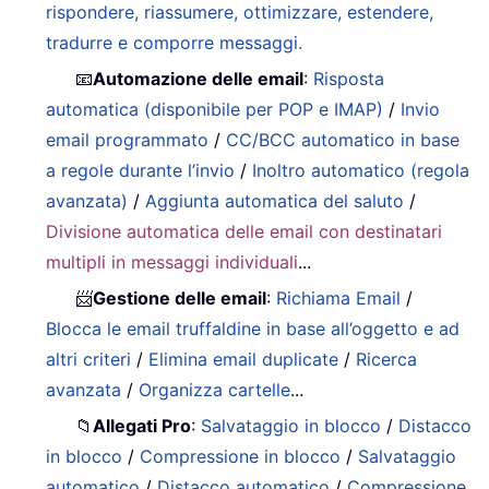
rispondere, riassumere, ottimizzare, estendere,
tradurre e comporre messaggi.
📧
Automazione delle email
:
Risposta
automatica (disponibile per POP e IMAP)
/
Invio
email programmato
/
CC/BCC automatico in base
a regole durante l’invio
/
Inoltro automatico (regola
avanzata)
/
Aggiunta automatica del saluto
/
Divisione automatica delle email con destinatari
multipli in messaggi individuali
...
📨
Gestione delle email
:
Richiama Email
/
Blocca le email truffaldine in base all’oggetto e ad
altri criteri
/
Elimina email duplicate
/
Ricerca
avanzata
/
Organizza cartelle
...
📁
Allegati Pro
:
Salvataggio in blocco
/
Distacco
in blocco
/
Compressione in blocco
/
Salvataggio
automatico
/
Distacco automatico
/
Compressione