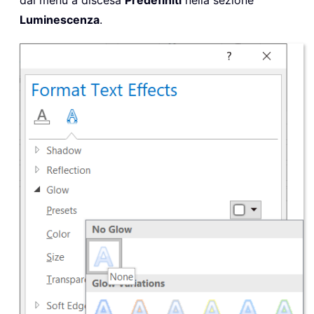
dal menu a discesa
Predefiniti
nella sezione
Luminescenza
.