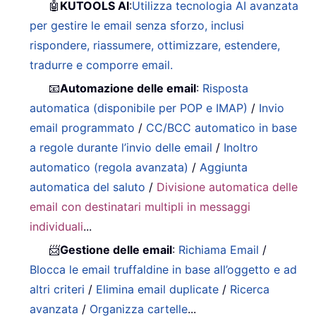
🤖
KUTOOLS AI
:
Utilizza tecnologia AI avanzata
per gestire le email senza sforzo, inclusi
rispondere, riassumere, ottimizzare, estendere,
tradurre e comporre email.
📧
Automazione delle email
:
Risposta
automatica (disponibile per POP e IMAP)
/
Invio
email programmato
/
CC/BCC automatico in base
a regole durante l’invio delle email
/
Inoltro
automatico (regola avanzata)
/
Aggiunta
automatica del saluto
/
Divisione automatica delle
email con destinatari multipli in messaggi
individuali
...
📨
Gestione delle email
:
Richiama Email
/
Blocca le email truffaldine in base all’oggetto e ad
altri criteri
/
Elimina email duplicate
/
Ricerca
avanzata
/
Organizza cartelle
...