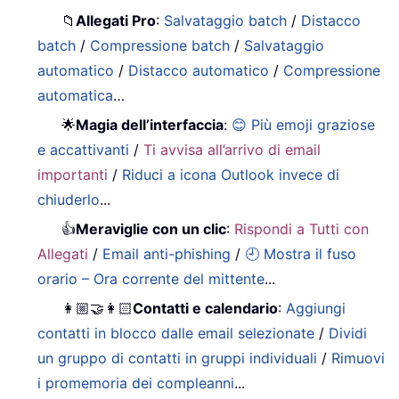
📁
Allegati Pro
:
Salvataggio batch
/
Distacco
batch
/
Compressione batch
/
Salvataggio
automatico
/
Distacco automatico
/
Compressione
automatica
…
🌟
Magia dell’interfaccia
:
😊 Più emoji graziose
e accattivanti
/
Ti avvisa all’arrivo di email
importanti
/
Riduci a icona Outlook invece di
chiuderlo
...
👍
Meraviglie con un clic
:
Rispondi a Tutti con
Allegati
/
Email anti-phishing
/
🕘 Mostra il fuso
orario – Ora corrente del mittente
...
👩🏼‍🤝‍👩🏻
Contatti e calendario
:
Aggiungi
contatti in blocco dalle email selezionate
/
Dividi
un gruppo di contatti in gruppi individuali
/
Rimuovi
i promemoria dei compleanni
...