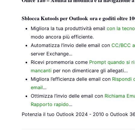
Office Tab – Abilita la modifica e la navigazione 
Sblocca Kutools per Outlook ora e goditi oltre 10
Migliora la tua produttività email
con la tecno
modo ancora più efficiente.
Automatizza l’invio delle email con
CC/BCC a
server Exchange...
Ricevi promemoria come
Prompt quando si r
mancanti
per non dimenticare gli allegati…
Migliora l’efficienza delle email con
Rispondi c
email
...
Ottimizza l’invio delle email con
Richiama Ema
Rapporto rapido
...
Potenzia il tuo Outlook 2024 - 2010 o Outlook 365