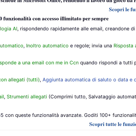
a schede in Microsoft Office, rendendo il lavoro un gioco da 
Scopri le fu
0 funzionalità con accesso illimitato per sempre
logia AI
, rispondendo rapidamente alle email, creandone di
utomatico
,
Inoltro automatico
e regole; invia una
Risposta 
isponde a una email con me in Ccn
quando rispondi a tutti 
on allegati (tutti)
,
Aggiunta automatica di saluto o data e o
il
,
Strumenti allegati
(Comprimi tutto, Salvataggio automatico 
 con queste funzionalità avanzate. Goditi 100+ funzionalità
Scopri tutte le funz