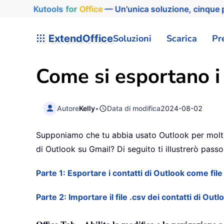
Kutools
for
Office
— Un'unica soluzione, cinque p
ExtendOffice
Soluzioni
Scarica
Pr
Come si esportano i
Autore
Kelly
•
Data di modifica
2024-08-02
Supponiamo che tu abbia usato Outlook per molto
di Outlook su Gmail? Di seguito ti illustrerò pas
Parte 1: Esportare i contatti di Outlook come file
Parte 2: Importare il file .csv dei contatti di Outl