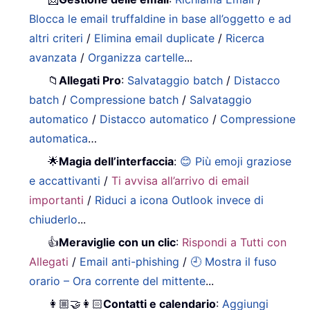
Blocca le email truffaldine in base all’oggetto e ad
altri criteri
/
Elimina email duplicate
/
Ricerca
avanzata
/
Organizza cartelle
...
📁
Allegati Pro
:
Salvataggio batch
/
Distacco
batch
/
Compressione batch
/
Salvataggio
automatico
/
Distacco automatico
/
Compressione
automatica
…
🌟
Magia dell’interfaccia
:
😊 Più emoji graziose
e accattivanti
/
Ti avvisa all’arrivo di email
importanti
/
Riduci a icona Outlook invece di
chiuderlo
...
👍
Meraviglie con un clic
:
Rispondi a Tutti con
Allegati
/
Email anti-phishing
/
🕘 Mostra il fuso
orario – Ora corrente del mittente
...
👩🏼‍🤝‍👩🏻
Contatti e calendario
:
Aggiungi