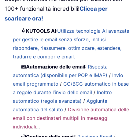
100+ funzionalità incredibili!
Clicca per
scaricare ora!
🤖
KUTOOLS AI
:
Utilizza tecnologia AI avanzata
per gestire le email senza sforzo, inclusi
rispondere, riassumere, ottimizzare, estendere,
tradurre e comporre email.
📧
Automazione delle email
:
Risposta
automatica (disponibile per POP e IMAP)
/
Invio
email programmato
/
CC/BCC automatico in base
a regole durante l’invio delle email
/
Inoltro
automatico (regola avanzata)
/
Aggiunta
automatica del saluto
/
Divisione automatica delle
email con destinatari multipli in messaggi
individuali
...
📨
Gestione delle email
:
Richiama Email
/