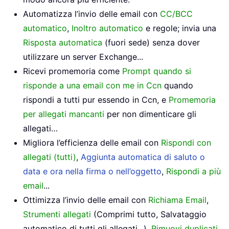
Automatizza l’invio delle email con
CC/BCC
automatico
,
Inoltro automatico
e regole; invia una
Risposta automatica
(fuori sede) senza dover
utilizzare un server Exchange...
Ricevi promemoria come
Prompt quando si
risponde a una email con me in Ccn
quando
rispondi a tutti pur essendo in Ccn, e
Promemoria
per allegati mancanti
per non dimenticare gli
allegati…
Migliora l’efficienza delle email con
Rispondi con
allegati (tutti)
,
Aggiunta automatica di saluto o
data e ora nella firma o nell’oggetto
,
Rispondi a più
email
...
Ottimizza l’invio delle email con
Richiama Email
,
Strumenti allegati
(Comprimi tutto, Salvataggio
automatico di tutti gli allegati...),
Rimuovi duplicati