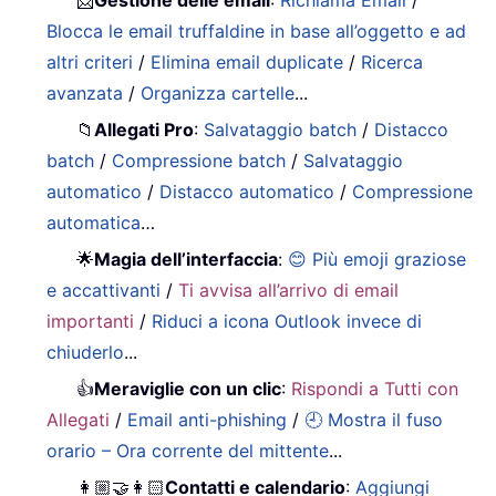
📨
Gestione delle email
:
Richiama Email
/
Blocca le email truffaldine in base all’oggetto e ad
altri criteri
/
Elimina email duplicate
/
Ricerca
avanzata
/
Organizza cartelle
...
📁
Allegati Pro
:
Salvataggio batch
/
Distacco
batch
/
Compressione batch
/
Salvataggio
automatico
/
Distacco automatico
/
Compressione
automatica
…
🌟
Magia dell’interfaccia
:
😊 Più emoji graziose
e accattivanti
/
Ti avvisa all’arrivo di email
importanti
/
Riduci a icona Outlook invece di
chiuderlo
...
👍
Meraviglie con un clic
:
Rispondi a Tutti con
Allegati
/
Email anti-phishing
/
🕘 Mostra il fuso
orario – Ora corrente del mittente
...
👩🏼‍🤝‍👩🏻
Contatti e calendario
:
Aggiungi