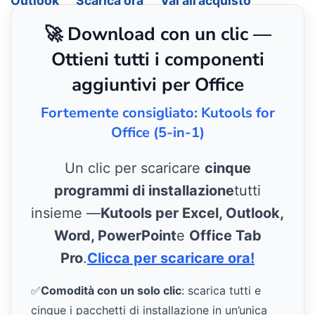
Outlook
Scarica ora
Vai all’acquisto
🚀 Download con un clic —
Ottieni tutti i componenti
aggiuntivi per Office
Fortemente consigliato: Kutools for
Office (5-in-1)
Un clic per scaricare
cinque
programmi di installazione
tutti
insieme —
Kutools per Excel, Outlook,
Word, PowerPoint
e
Office Tab
Pro
.
Clicca per scaricare ora!
✅
Comodità con un solo clic
: scarica tutti e
cinque i pacchetti di installazione in un’unica